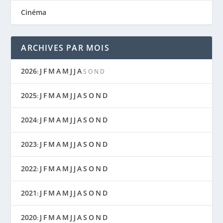
Cinéma
ARCHIVES PAR MOIS
2026
J
F
M
A
M
J
J
A
:
S
O
N
D
2025
J
F
M
A
M
J
J
A
S
O
N
D
:
2024
J
F
M
A
M
J
J
A
S
O
N
D
:
2023
J
F
M
A
M
J
J
A
S
O
N
D
:
2022
J
F
M
A
M
J
J
A
S
O
N
D
:
2021
J
F
M
A
M
J
J
A
S
O
N
D
:
2020
J
F
M
A
M
J
J
A
S
O
N
D
: