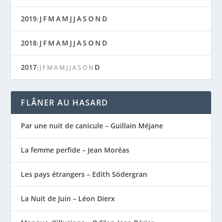
2019
J
F
M
A
M
J
J
A
S
O
N
D
:
2018
J
F
M
A
M
J
J
A
S
O
N
D
:
2017
D
:
J
F
M
A
M
J
J
A
S
O
N
FLÂNER AU HASARD
Par une nuit de canicule – Guillain Méjane
La femme perfide – Jean Moréas
Les pays étrangers – Edith Södergran
La Nuit de Juin – Léon Dierx