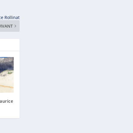
e Rollinat
UIVANT
aurice