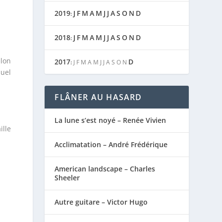
2019
J
F
M
A
M
J
J
A
S
O
N
D
:
2018
J
F
M
A
M
J
J
A
S
O
N
D
:
elon
2017
D
:
J
F
M
A
M
J
J
A
S
O
N
quel
FLÂNER AU HASARD
La lune s’est noyé – Renée Vivien
ille
Acclimatation – André Frédérique
American landscape – Charles
Sheeler
Autre guitare – Victor Hugo