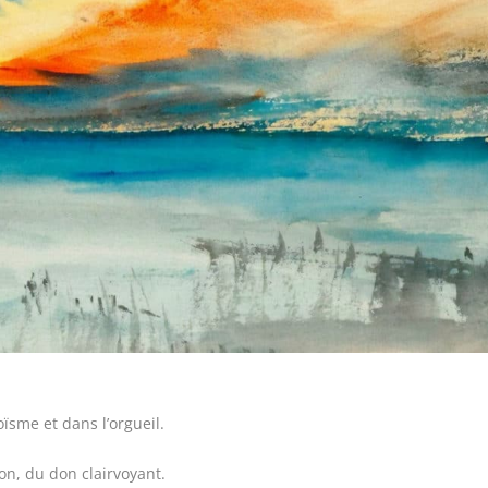
ïsme et dans l’orgueil.
on, du don clairvoyant.