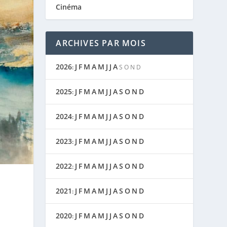
Cinéma
ARCHIVES PAR MOIS
2026
J
F
M
A
M
J
J
A
:
S
O
N
D
2025
J
F
M
A
M
J
J
A
S
O
N
D
:
2024
J
F
M
A
M
J
J
A
S
O
N
D
:
2023
J
F
M
A
M
J
J
A
S
O
N
D
:
2022
J
F
M
A
M
J
J
A
S
O
N
D
:
2021
J
F
M
A
M
J
J
A
S
O
N
D
:
2020
J
F
M
A
M
J
J
A
S
O
N
D
: