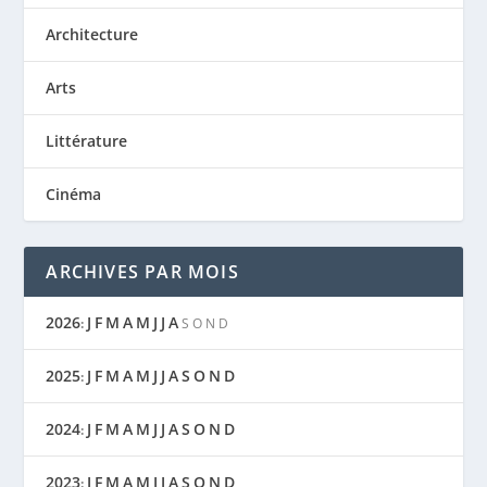
Architecture
Arts
Littérature
Cinéma
ARCHIVES PAR MOIS
2026
J
F
M
A
M
J
J
A
:
S
O
N
D
2025
J
F
M
A
M
J
J
A
S
O
N
D
:
2024
J
F
M
A
M
J
J
A
S
O
N
D
:
2023
J
F
M
A
M
J
J
A
S
O
N
D
: