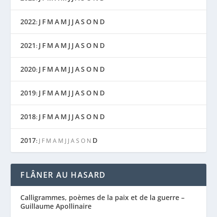
2022
J
F
M
A
M
J
J
A
S
O
N
D
:
2021
J
F
M
A
M
J
J
A
S
O
N
D
:
2020
J
F
M
A
M
J
J
A
S
O
N
D
:
2019
J
F
M
A
M
J
J
A
S
O
N
D
:
2018
J
F
M
A
M
J
J
A
S
O
N
D
:
2017
D
:
J
F
M
A
M
J
J
A
S
O
N
FLÂNER AU HASARD
Calligrammes, poèmes de la paix et de la guerre –
Guillaume Apollinaire