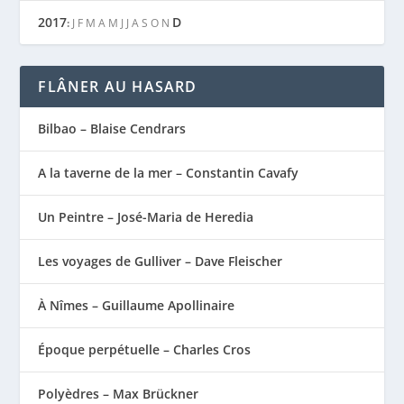
2017
D
:
J
F
M
A
M
J
J
A
S
O
N
FLÂNER AU HASARD
Bilbao – Blaise Cendrars
A la taverne de la mer – Constantin Cavafy
Un Peintre – José-Maria de Heredia
Les voyages de Gulliver – Dave Fleischer
À Nîmes – Guillaume Apollinaire
Époque perpétuelle – Charles Cros
Polyèdres – Max Brückner