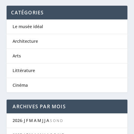
CATÉGORIES
Le musée idéal
Architecture
Arts
Littérature
Cinéma
ARCHIVES PAR MOIS
2026
J
F
M
A
M
J
J
A
:
S
O
N
D