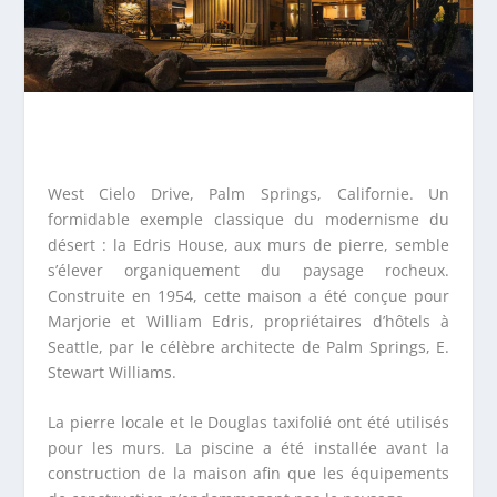
West Cielo Drive, Palm Springs, Californie. Un
formidable exemple classique du modernisme du
désert : la Edris House, aux murs de pierre, semble
s’élever organiquement du paysage rocheux.
Construite en 1954, cette maison a été conçue pour
Marjorie et William Edris, propriétaires d’hôtels à
Seattle, par le célèbre architecte de Palm Springs, E.
Stewart Williams.
La pierre locale et le Douglas taxifolié ont été utilisés
pour les murs. La piscine a été installée avant la
construction de la maison afin que les équipements