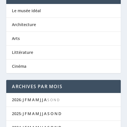
Le musée idéal
Architecture
Arts
Littérature
Cinéma
ARCHIVES PAR MOIS
2026
J
F
M
A
M
J
J
A
:
S
O
N
D
2025
J
F
M
A
M
J
J
A
S
O
N
D
: