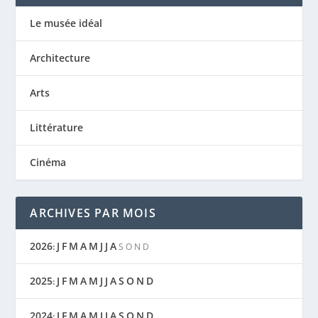
Le musée idéal
Architecture
Arts
Littérature
Cinéma
ARCHIVES PAR MOIS
2026
J
F
M
A
M
J
J
A
:
S
O
N
D
2025
J
F
M
A
M
J
J
A
S
O
N
D
:
2024
J
F
M
A
M
J
J
A
S
O
N
D
: