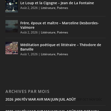
Le Loup et la Cigogne – Jean de La Fontaine
Août 2, 2026
|
Littérature
,
Poèmes
Frère, époux et maître – Marceline Desbordes-
Valmore
Août 2, 2026
|
Littérature
,
Poèmes
Méditation poétique et littéraire – Théodore de
Banville
Août 1, 2026
|
Littérature
,
Poèmes
ARCHIVES PAR MOIS
2026
JAN
FÉV
MAR
AVR
MAI
JUIN
JUIL
AOÛT
:
SEP
OCT
NOV
DÉC