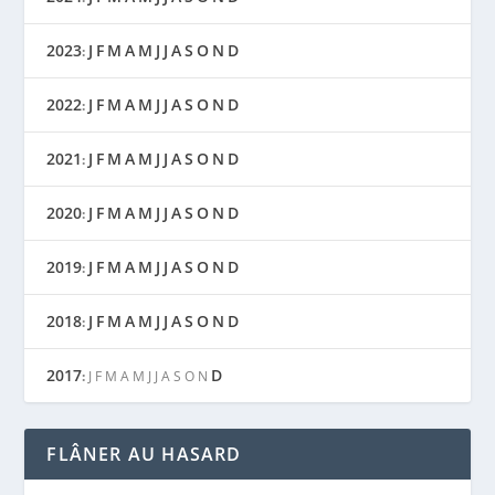
2023
J
F
M
A
M
J
J
A
S
O
N
D
:
2022
J
F
M
A
M
J
J
A
S
O
N
D
:
2021
J
F
M
A
M
J
J
A
S
O
N
D
:
2020
J
F
M
A
M
J
J
A
S
O
N
D
:
2019
J
F
M
A
M
J
J
A
S
O
N
D
:
2018
J
F
M
A
M
J
J
A
S
O
N
D
:
2017
D
:
J
F
M
A
M
J
J
A
S
O
N
FLÂNER AU HASARD