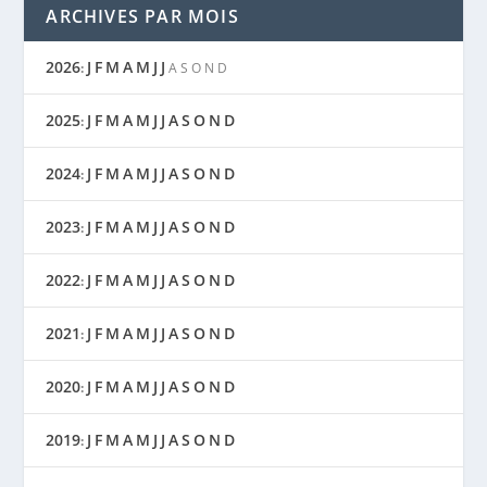
ARCHIVES PAR MOIS
2026
J
F
M
A
M
J
J
:
A
S
O
N
D
2025
J
F
M
A
M
J
J
A
S
O
N
D
:
2024
J
F
M
A
M
J
J
A
S
O
N
D
:
2023
J
F
M
A
M
J
J
A
S
O
N
D
:
2022
J
F
M
A
M
J
J
A
S
O
N
D
:
2021
J
F
M
A
M
J
J
A
S
O
N
D
:
2020
J
F
M
A
M
J
J
A
S
O
N
D
:
2019
J
F
M
A
M
J
J
A
S
O
N
D
: