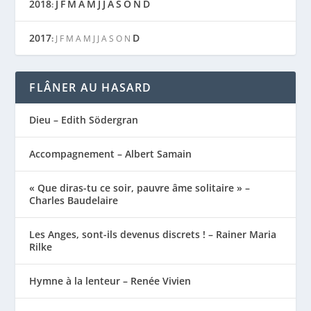
2018
J
F
M
A
M
J
J
A
S
O
N
D
:
2017
D
:
J
F
M
A
M
J
J
A
S
O
N
FLÂNER AU HASARD
Dieu – Edith Södergran
Accompagnement – Albert Samain
« Que diras-tu ce soir, pauvre âme solitaire » –
Charles Baudelaire
Les Anges, sont-ils devenus discrets ! – Rainer Maria
Rilke
Hymne à la lenteur – Renée Vivien