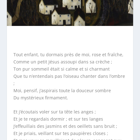
Tout enfant, tu dormais près de moi, rose et fraîche,
Comme un petit Jésus assoupi dans sa crèche ;
Ton pur sommeil était si calme et si charmant
Que tu n’entendais pas l’oiseau chanter dans l’ombre
;
Moi, pensif, j’aspirais toute la douceur sombre
Du mystérieux firmament.
Et j’écoutais voler sur ta tête les anges ;
Et je te regardais dormir ; et sur tes langes
J’effeuillais des jasmins et des oeillets sans bruit ;
Et je priais, veillant sur tes paupières closes ;