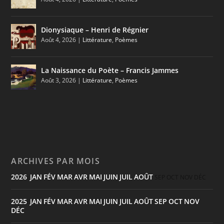
Dionysiaque – Henri de Régnier
Août 4, 2026
|
Littérature
,
Poèmes
La Naissance du Poète – Francis Jammes
Août 3, 2026
|
Littérature
,
Poèmes
ARCHIVES PAR MOIS
2026
JAN
FÉV
MAR
AVR
MAI
JUIN
JUIL
AOÛT
:
SEP
OCT
NOV
DÉC
2025
JAN
FÉV
MAR
AVR
MAI
JUIN
JUIL
AOÛT
SEP
OCT
NOV
:
DÉC