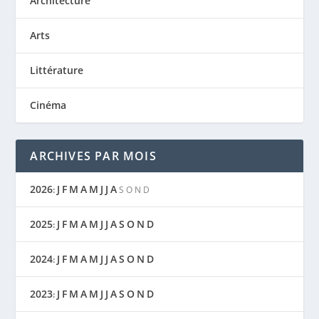
Architecture
Arts
Littérature
Cinéma
ARCHIVES PAR MOIS
2026
J
F
M
A
M
J
J
A
:
S
O
N
D
2025
J
F
M
A
M
J
J
A
S
O
N
D
:
2024
J
F
M
A
M
J
J
A
S
O
N
D
:
2023
J
F
M
A
M
J
J
A
S
O
N
D
: