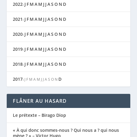
2022
J
F
M
A
M
J
J
A
S
O
N
D
:
2021
J
F
M
A
M
J
J
A
S
O
N
D
:
2020
J
F
M
A
M
J
J
A
S
O
N
D
:
2019
J
F
M
A
M
J
J
A
S
O
N
D
:
2018
J
F
M
A
M
J
J
A
S
O
N
D
:
2017
D
:
J
F
M
A
M
J
J
A
S
O
N
FLÂNER AU HASARD
Le prétexte – Birago Diop
« À qui donc sommes-nous ? Qui nous a ? qui nous
mène ? » – Victor Hugo