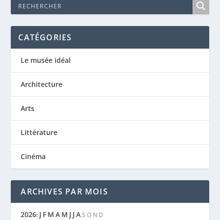
CATÉGORIES
Le musée idéal
Architecture
Arts
Littérature
Cinéma
ARCHIVES PAR MOIS
2026
J
F
M
A
M
J
J
A
:
S
O
N
D