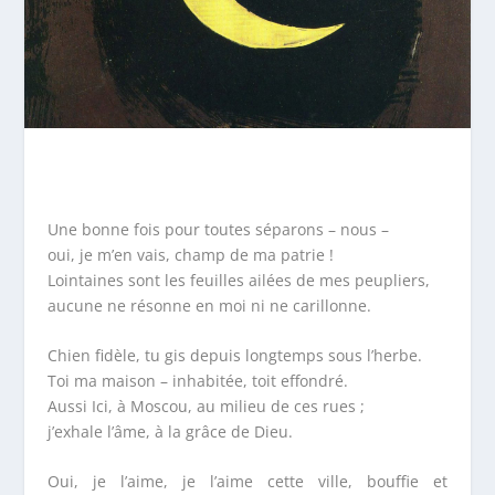
Une bonne fois pour toutes séparons – nous –
oui, je m’en vais, champ de ma patrie !
Lointaines sont les feuilles ailées de mes peupliers,
aucune ne résonne en moi ni ne carillonne.
Chien fidèle, tu gis depuis longtemps sous l’herbe.
Toi ma maison – inhabitée, toit effondré.
Aussi Ici, à Moscou, au milieu de ces rues ;
j’exhale l’âme, à la grâce de Dieu.
Oui, je l’aime, je l’aime cette ville, bouffie et