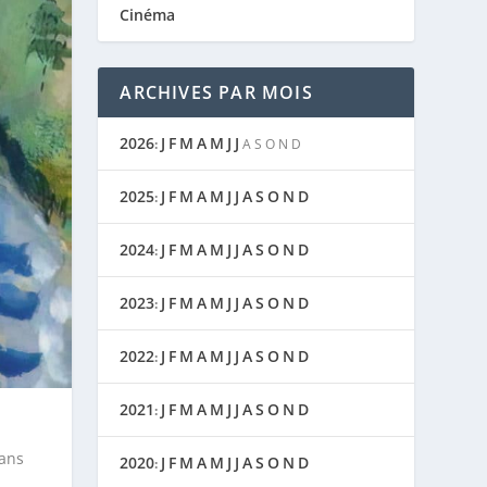
Cinéma
ARCHIVES PAR MOIS
2026
J
F
M
A
M
J
J
:
A
S
O
N
D
2025
J
F
M
A
M
J
J
A
S
O
N
D
:
2024
J
F
M
A
M
J
J
A
S
O
N
D
:
2023
J
F
M
A
M
J
J
A
S
O
N
D
:
2022
J
F
M
A
M
J
J
A
S
O
N
D
:
2021
J
F
M
A
M
J
J
A
S
O
N
D
:
sans
2020
J
F
M
A
M
J
J
A
S
O
N
D
: