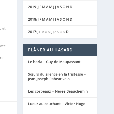
2019
J
F
M
A
M
J
J
A
S
O
N
D
:
2018
J
F
M
A
M
J
J
A
S
O
N
D
:
, et
2017
D
:
J
F
M
A
M
J
J
A
S
O
N
avec
FLÂNER AU HASARD
re.
Le horla – Guy de Maupassant
Sœurs du silence en la tristesse –
Jean-Joseph Rabearivelo
Les corbeaux – Nérée Beauchemin
Lueur au couchant – Victor Hugo