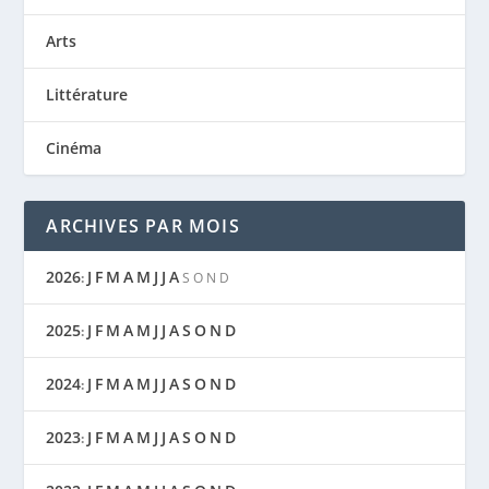
Arts
Littérature
Cinéma
ARCHIVES PAR MOIS
2026
J
F
M
A
M
J
J
A
:
S
O
N
D
2025
J
F
M
A
M
J
J
A
S
O
N
D
:
2024
J
F
M
A
M
J
J
A
S
O
N
D
:
2023
J
F
M
A
M
J
J
A
S
O
N
D
: