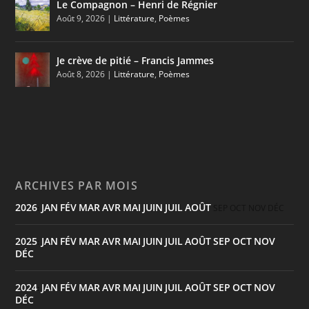
Le Compagnon – Henri de Régnier
Août 9, 2026
|
Littérature
,
Poèmes
Je crève de pitié – Francis Jammes
Août 8, 2026
|
Littérature
,
Poèmes
ARCHIVES PAR MOIS
2026
JAN
FÉV
MAR
AVR
MAI
JUIN
JUIL
AOÛT
:
SEP
OCT
NOV
DÉC
2025
JAN
FÉV
MAR
AVR
MAI
JUIN
JUIL
AOÛT
SEP
OCT
NOV
:
DÉC
2024
JAN
FÉV
MAR
AVR
MAI
JUIN
JUIL
AOÛT
SEP
OCT
NOV
:
DÉC