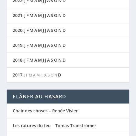
2022
J
F
M
A
M
J
J
A
S
O
N
D
:
2021
J
F
M
A
M
J
J
A
S
O
N
D
:
2020
J
F
M
A
M
J
J
A
S
O
N
D
:
2019
J
F
M
A
M
J
J
A
S
O
N
D
:
2018
J
F
M
A
M
J
J
A
S
O
N
D
:
2017
D
:
J
F
M
A
M
J
J
A
S
O
N
FLÂNER AU HASARD
Chair des choses – Renée Vivien
Les ratures du feu – Tomas Tranströmer