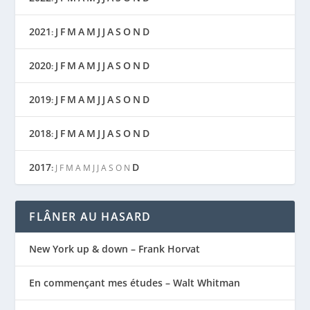
2021
J
F
M
A
M
J
J
A
S
O
N
D
:
2020
J
F
M
A
M
J
J
A
S
O
N
D
:
2019
J
F
M
A
M
J
J
A
S
O
N
D
:
2018
J
F
M
A
M
J
J
A
S
O
N
D
:
2017
D
:
J
F
M
A
M
J
J
A
S
O
N
FLÂNER AU HASARD
New York up & down – Frank Horvat
En commençant mes études – Walt Whitman