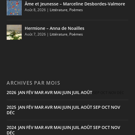
Âme et Jeunesse – Marceline Desbordes-Valmore
Août 8, 2026
|
Littérature
,
Poèmes
Hermione – Anna de Noailles
Août 7, 2026
|
Littérature
,
Poèmes
ARCHIVES PAR MOIS
2026
JAN
FÉV
MAR
AVR
MAI
JUIN
JUIL
AOÛT
:
SEP
OCT
NOV
DÉC
2025
JAN
FÉV
MAR
AVR
MAI
JUIN
JUIL
AOÛT
SEP
OCT
NOV
:
DÉC
2024
JAN
FÉV
MAR
AVR
MAI
JUIN
JUIL
AOÛT
SEP
OCT
NOV
:
DÉC