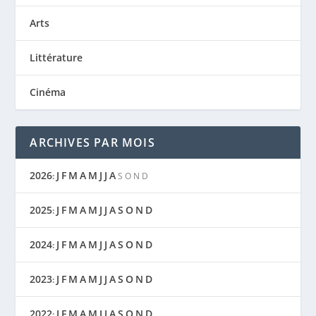
Arts
Littérature
Cinéma
ARCHIVES PAR MOIS
2026
J
F
M
A
M
J
J
A
:
S
O
N
D
2025
J
F
M
A
M
J
J
A
S
O
N
D
:
2024
J
F
M
A
M
J
J
A
S
O
N
D
:
2023
J
F
M
A
M
J
J
A
S
O
N
D
:
2022
J
F
M
A
M
J
J
A
S
O
N
D
: