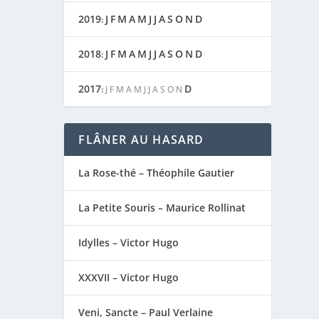
2019
J
F
M
A
M
J
J
A
S
O
N
D
:
2018
J
F
M
A
M
J
J
A
S
O
N
D
:
2017
D
:
J
F
M
A
M
J
J
A
S
O
N
FLÂNER AU HASARD
La Rose-thé – Théophile Gautier
La Petite Souris – Maurice Rollinat
Idylles – Victor Hugo
XXXVII – Victor Hugo
Veni, Sancte – Paul Verlaine