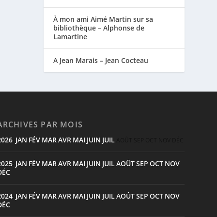
À mon ami Aimé Martin sur sa
bibliothèque – Alphonse de
Lamartine
A Jean Marais – Jean Cocteau
ARCHIVES PAR MOIS
2026
JAN
FÉV
MAR
AVR
MAI
JUIN
JUIL
:
AOÛT
SEP
OCT
NOV
DÉC
2025
JAN
FÉV
MAR
AVR
MAI
JUIN
JUIL
AOÛT
SEP
OCT
NOV
:
DÉC
2024
JAN
FÉV
MAR
AVR
MAI
JUIN
JUIL
AOÛT
SEP
OCT
NOV
:
DÉC