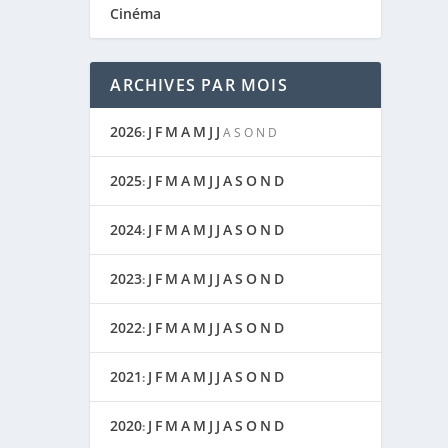
Cinéma
ARCHIVES PAR MOIS
2026
J
F
M
A
M
J
J
:
A
S
O
N
D
2025
J
F
M
A
M
J
J
A
S
O
N
D
:
2024
J
F
M
A
M
J
J
A
S
O
N
D
:
2023
J
F
M
A
M
J
J
A
S
O
N
D
:
2022
J
F
M
A
M
J
J
A
S
O
N
D
:
2021
J
F
M
A
M
J
J
A
S
O
N
D
:
2020
J
F
M
A
M
J
J
A
S
O
N
D
: