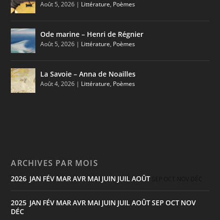
Août 5, 2026
|
Littérature
,
Poèmes
Ode marine – Henri de Régnier
Août 5, 2026
|
Littérature
,
Poèmes
La Savoie – Anna de Noailles
Août 4, 2026
|
Littérature
,
Poèmes
ARCHIVES PAR MOIS
2026
JAN
FÉV
MAR
AVR
MAI
JUIN
JUIL
AOÛT
:
SEP
OCT
NOV
DÉC
2025
JAN
FÉV
MAR
AVR
MAI
JUIN
JUIL
AOÛT
SEP
OCT
NOV
:
DÉC