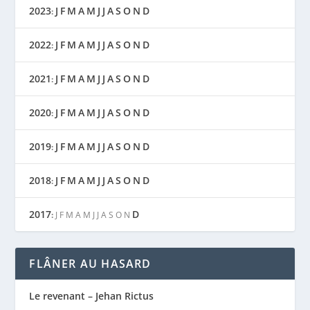
2023
J
F
M
A
M
J
J
A
S
O
N
D
:
2022
J
F
M
A
M
J
J
A
S
O
N
D
:
2021
J
F
M
A
M
J
J
A
S
O
N
D
:
2020
J
F
M
A
M
J
J
A
S
O
N
D
:
2019
J
F
M
A
M
J
J
A
S
O
N
D
:
2018
J
F
M
A
M
J
J
A
S
O
N
D
:
2017
D
:
J
F
M
A
M
J
J
A
S
O
N
FLÂNER AU HASARD
Le revenant – Jehan Rictus