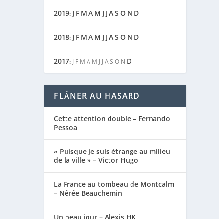
2019
J
F
M
A
M
J
J
A
S
O
N
D
:
2018
J
F
M
A
M
J
J
A
S
O
N
D
:
2017
D
:
J
F
M
A
M
J
J
A
S
O
N
FLÂNER AU HASARD
Cette attention double – Fernando
Pessoa
« Puisque je suis étrange au milieu
de la ville » – Victor Hugo
La France au tombeau de Montcalm
– Nérée Beauchemin
Un beau jour – Alexis HK