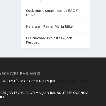
Cock music smart music / RAG #1 –
Fauve
Narcisse – Rainer Maria Rilke
Les clochards célestes – Jack
Kerouac
ARCHIVES PAR MOIS
2026
JAN
FÉV
MAR
AVR
MAI
JUIN
JUIL
:
AOÛT
SEP
OCT
NOV
DÉC
2025
JAN
FÉV
MAR
AVR
MAI
JUIN
JUIL
AOÛT
SEP
OCT
NOV
:
DÉC