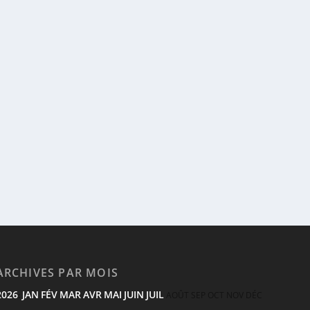
ARCHIVES PAR MOIS
2026
JAN
FÉV
MAR
AVR
MAI
JUIN
JUIL
:
AOÛT
SEP
OCT
NOV
DÉC