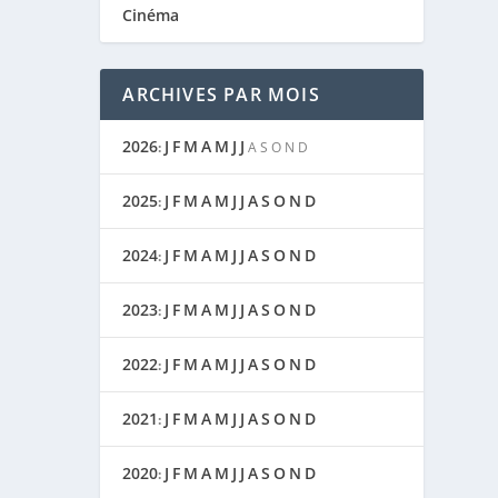
Cinéma
ARCHIVES PAR MOIS
2026
J
F
M
A
M
J
J
:
A
S
O
N
D
2025
J
F
M
A
M
J
J
A
S
O
N
D
:
2024
J
F
M
A
M
J
J
A
S
O
N
D
:
2023
J
F
M
A
M
J
J
A
S
O
N
D
:
2022
J
F
M
A
M
J
J
A
S
O
N
D
:
2021
J
F
M
A
M
J
J
A
S
O
N
D
:
2020
J
F
M
A
M
J
J
A
S
O
N
D
: