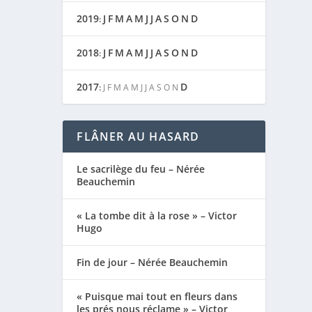
2019
J
F
M
A
M
J
J
A
S
O
N
D
:
2018
J
F
M
A
M
J
J
A
S
O
N
D
:
2017
D
:
J
F
M
A
M
J
J
A
S
O
N
FLÂNER AU HASARD
Le sacrilège du feu – Nérée
Beauchemin
« La tombe dit à la rose » – Victor
Hugo
Fin de jour – Nérée Beauchemin
« Puisque mai tout en fleurs dans
les prés nous réclame » – Victor