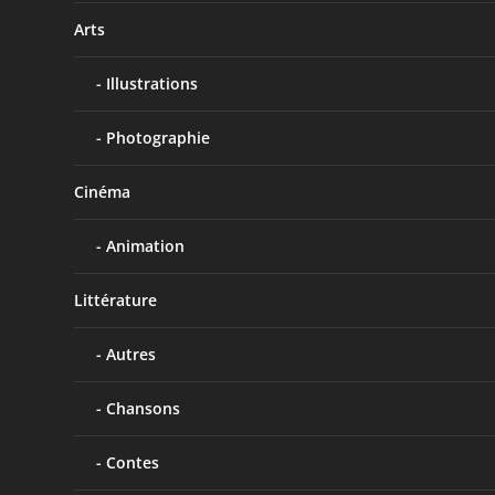
LE GONDOLIER MUET RAME EN SILENCE – 
Arts
Jan 20, 2018
|
Littérature
,
Poèmes
Les échos de Venise ne répètent plus les vers du Tasse
Illustrations
EN SAVOIR PLUS
Photographie
Cinéma
Animation
Littérature
Autres
Chansons
Contes