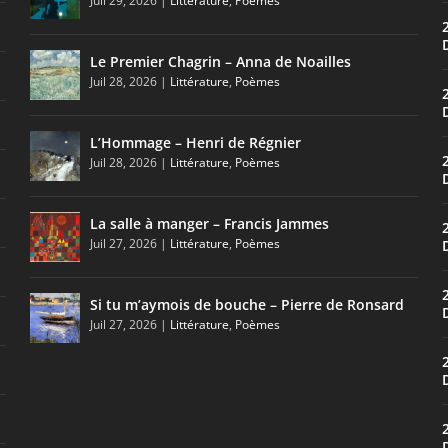
Juil 29, 2026
|
Littérature
,
Poèmes
GEORGE BYRON
Le Premier Chagrin – Anna de Noailles
, et le gondolier muet rame en silence. Ses...
Juil 28, 2026
|
Littérature
,
Poèmes
L’Hommage – Henri de Régnier
Juil 28, 2026
|
Littérature
,
Poèmes
La salle à manger – Francis Jammes
Juil 27, 2026
|
Littérature
,
Poèmes
Si tu m’aymois de bouche – Pierre de Ronsard
Juil 27, 2026
|
Littérature
,
Poèmes