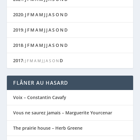
2020
J
F
M
A
M
J
J
A
S
O
N
D
:
2019
J
F
M
A
M
J
J
A
S
O
N
D
:
2018
J
F
M
A
M
J
J
A
S
O
N
D
:
2017
D
:
J
F
M
A
M
J
J
A
S
O
N
FLÂNER AU HASARD
Voix – Constantin Cavafy
Vous ne saurez jamais – Marguerite Yourcenar
The prairie house – Herb Greene