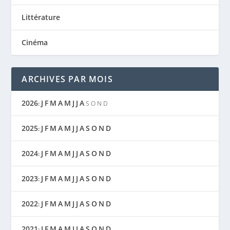
Littérature
Cinéma
ARCHIVES PAR MOIS
2026
J
F
M
A
M
J
J
A
:
S
O
N
D
2025
J
F
M
A
M
J
J
A
S
O
N
D
:
2024
J
F
M
A
M
J
J
A
S
O
N
D
:
2023
J
F
M
A
M
J
J
A
S
O
N
D
:
2022
J
F
M
A
M
J
J
A
S
O
N
D
:
2021
J
F
M
A
M
J
J
A
S
O
N
D
: