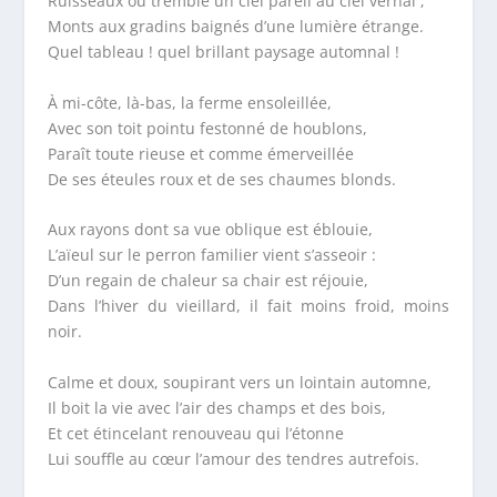
Ruisseaux où tremble un ciel pareil au ciel vernal ;
Monts aux gradins baignés d’une lumière étrange.
Quel tableau ! quel brillant paysage automnal !
À mi-côte, là-bas, la ferme ensoleillée,
Avec son toit pointu festonné de houblons,
Paraît toute rieuse et comme émerveillée
De ses éteules roux et de ses chaumes blonds.
Aux rayons dont sa vue oblique est éblouie,
L’aïeul sur le perron familier vient s’asseoir :
D’un regain de chaleur sa chair est réjouie,
Dans l’hiver du vieillard, il fait moins froid, moins
noir.
Calme et doux, soupirant vers un lointain automne,
Il boit la vie avec l’air des champs et des bois,
Et cet étincelant renouveau qui l’étonne
Lui souffle au cœur l’amour des tendres autrefois.