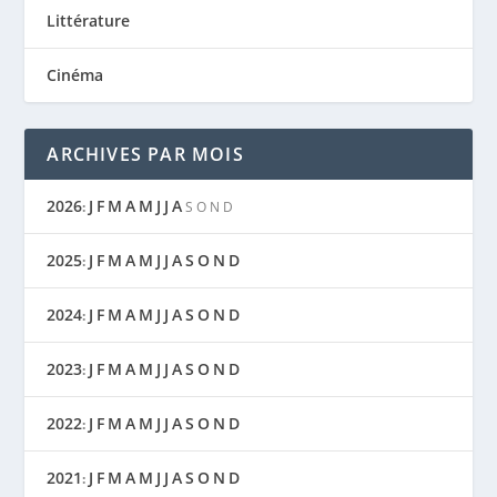
Littérature
Cinéma
ARCHIVES PAR MOIS
2026
J
F
M
A
M
J
J
A
:
S
O
N
D
2025
J
F
M
A
M
J
J
A
S
O
N
D
:
2024
J
F
M
A
M
J
J
A
S
O
N
D
:
2023
J
F
M
A
M
J
J
A
S
O
N
D
:
2022
J
F
M
A
M
J
J
A
S
O
N
D
:
2021
J
F
M
A
M
J
J
A
S
O
N
D
: