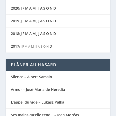
2020
J
F
M
A
M
J
J
A
S
O
N
D
:
2019
J
F
M
A
M
J
J
A
S
O
N
D
:
2018
J
F
M
A
M
J
J
A
S
O
N
D
:
2017
D
:
J
F
M
A
M
J
J
A
S
O
N
FLÂNER AU HASARD
Silence – Albert Samain
Armor – José-Maria de Heredia
L’appel du vide – Lukasz Palka
Ses mains qu’elle tend… – Jean Moréas