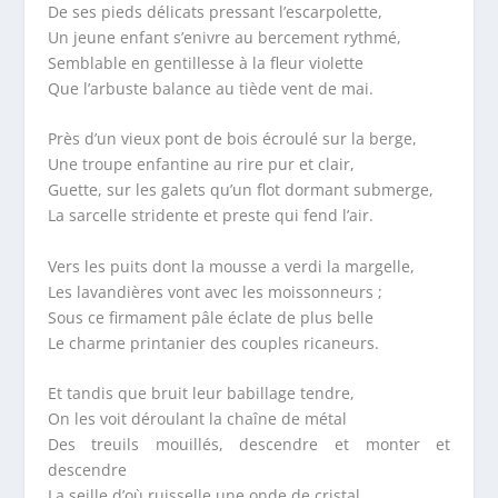
De ses pieds délicats pressant l’escarpolette,
Un jeune enfant s’enivre au bercement rythmé,
Semblable en gentillesse à la fleur violette
Que l’arbuste balance au tiède vent de mai.
Près d’un vieux pont de bois écroulé sur la berge,
Une troupe enfantine au rire pur et clair,
Guette, sur les galets qu’un flot dormant submerge,
La sarcelle stridente et preste qui fend l’air.
Vers les puits dont la mousse a verdi la margelle,
Les lavandières vont avec les moissonneurs ;
Sous ce firmament pâle éclate de plus belle
Le charme printanier des couples ricaneurs.
Et tandis que bruit leur babillage tendre,
On les voit déroulant la chaîne de métal
Des treuils mouillés, descendre et monter et
descendre
La seille d’où ruisselle une onde de cristal.