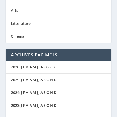
Arts
Littérature
Cinéma
ARCHIVES PAR MOIS
2026
J
F
M
A
M
J
J
A
:
S
O
N
D
2025
J
F
M
A
M
J
J
A
S
O
N
D
:
2024
J
F
M
A
M
J
J
A
S
O
N
D
:
2023
J
F
M
A
M
J
J
A
S
O
N
D
: