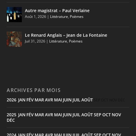
Autre magistrat – Paul Verlaine
Août 1, 2026
|
Littérature
,
Poèmes
Le Renard Anglais – Jean de La Fontaine
Juil 31, 2026
|
Littérature
,
Poèmes
ARCHIVES PAR MOIS
2026
JAN
FÉV
MAR
AVR
MAI
JUIN
JUIL
AOÛT
:
SEP
OCT
NOV
DÉC
2025
JAN
FÉV
MAR
AVR
MAI
JUIN
JUIL
AOÛT
SEP
OCT
NOV
:
DÉC
2024
JAN
FÉV
MAR
AVR
MAI
JUIN
JUIL
AOÛT
SEP
OCT
NOV
: