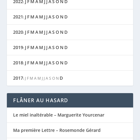
2022
J
F
M
A
M
J
J
A
S
O
N
D
:
2021
J
F
M
A
M
J
J
A
S
O
N
D
:
2020
J
F
M
A
M
J
J
A
S
O
N
D
:
2019
J
F
M
A
M
J
J
A
S
O
N
D
:
2018
J
F
M
A
M
J
J
A
S
O
N
D
:
2017
D
:
J
F
M
A
M
J
J
A
S
O
N
FLÂNER AU HASARD
Le miel inaltérable – Marguerite Yourcenar
Ma première Lettre – Rosemonde Gérard