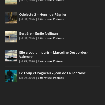
Juil 31, 2026
|
Littérature
,
Poèmes
Odelette 2 – Henri de Régnier
Juil 30, 2026
|
Littérature
,
Poèmes
Bergère – Émile Nelligan
Juil 30, 2026
|
Littérature
,
Poèmes
Elle a voulu mourir – Marceline Desbordes-
Valmore
Juil 29, 2026
|
Littérature
,
Poèmes
Le Loup et l’Agneau – Jean de La Fontaine
Juil 29, 2026
|
Littérature
,
Poèmes