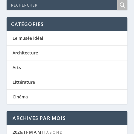
CATÉGORIES
Le musée idéal
Architecture
Arts
Littérature
Cinéma
ARCHIVES PAR MOIS
2026
J
F
M
A
M
J
J
:
A
S
O
N
D