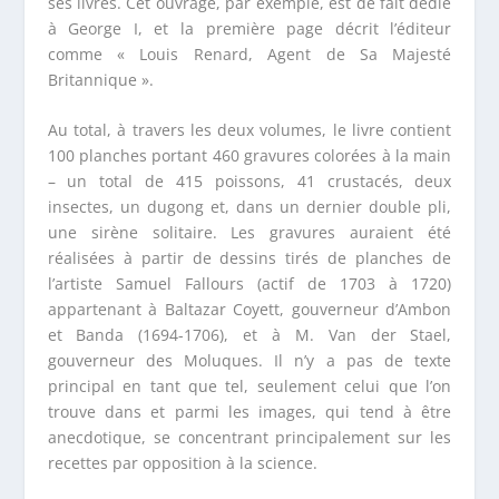
ses livres. Cet ouvrage, par exemple, est de fait dédié
à George I, et la première page décrit l’éditeur
comme « Louis Renard, Agent de Sa Majesté
Britannique ».
Au total, à travers les deux volumes, le livre contient
100 planches portant 460 gravures colorées à la main
– un total de 415 poissons, 41 crustacés, deux
insectes, un dugong et, dans un dernier double pli,
une sirène solitaire. Les gravures auraient été
réalisées à partir de dessins tirés de planches de
l’artiste Samuel Fallours (actif de 1703 à 1720)
appartenant à Baltazar Coyett, gouverneur d’Ambon
et Banda (1694-1706), et à M. Van der Stael,
gouverneur des Moluques. Il n’y a pas de texte
principal en tant que tel, seulement celui que l’on
trouve dans et parmi les images, qui tend à être
anecdotique, se concentrant principalement sur les
recettes par opposition à la science.