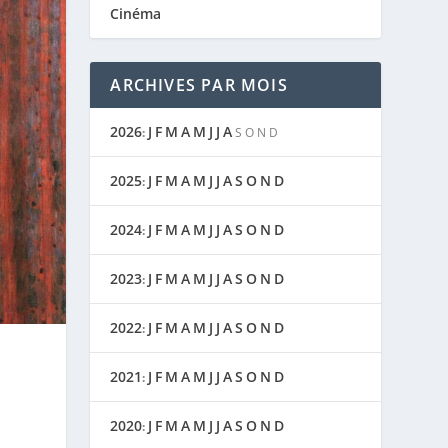
Cinéma
ARCHIVES PAR MOIS
2026
J
F
M
A
M
J
J
A
:
S
O
N
D
2025
J
F
M
A
M
J
J
A
S
O
N
D
:
2024
J
F
M
A
M
J
J
A
S
O
N
D
:
2023
J
F
M
A
M
J
J
A
S
O
N
D
:
2022
J
F
M
A
M
J
J
A
S
O
N
D
:
2021
J
F
M
A
M
J
J
A
S
O
N
D
:
2020
J
F
M
A
M
J
J
A
S
O
N
D
: