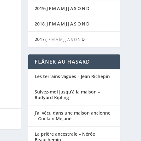
2019
J
F
M
A
M
J
J
A
S
O
N
D
:
2018
J
F
M
A
M
J
J
A
S
O
N
D
:
2017
D
:
J
F
M
A
M
J
J
A
S
O
N
FLÂNER AU HASARD
Les terrains vagues – Jean Richepin
Suivez-moi jusqu’à la maison –
Rudyard Kipling
J’ai vécu dans une maison ancienne
– Guillain Méjane
La prière ancestrale – Nérée
Beauchemin