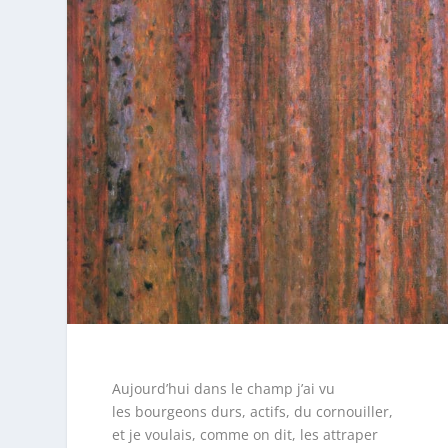
Aujourd’hui dans le champ j’ai vu
les bourgeons durs, actifs, du cornouiller,
et je voulais, comme on dit, les attraper