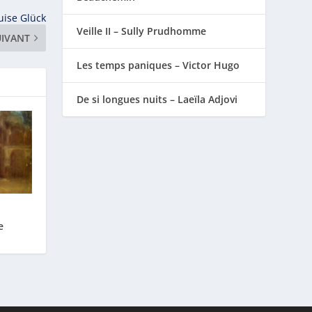
uise Glück
Veille II – Sully Prudhomme
UIVANT
Les temps paniques – Victor Hugo
De si longues nuits – Laeïla Adjovi
e