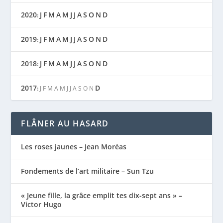
2020
J
F
M
A
M
J
J
A
S
O
N
D
:
2019
J
F
M
A
M
J
J
A
S
O
N
D
:
2018
J
F
M
A
M
J
J
A
S
O
N
D
:
2017
D
:
J
F
M
A
M
J
J
A
S
O
N
FLÂNER AU HASARD
Les roses jaunes – Jean Moréas
Fondements de l’art militaire – Sun Tzu
« Jeune fille, la grâce emplit tes dix-sept ans » –
Victor Hugo