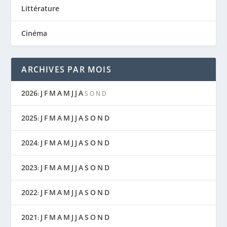
Littérature
Cinéma
ARCHIVES PAR MOIS
2026
J
F
M
A
M
J
J
A
:
S
O
N
D
2025
J
F
M
A
M
J
J
A
S
O
N
D
:
2024
J
F
M
A
M
J
J
A
S
O
N
D
:
2023
J
F
M
A
M
J
J
A
S
O
N
D
:
2022
J
F
M
A
M
J
J
A
S
O
N
D
:
2021
J
F
M
A
M
J
J
A
S
O
N
D
: