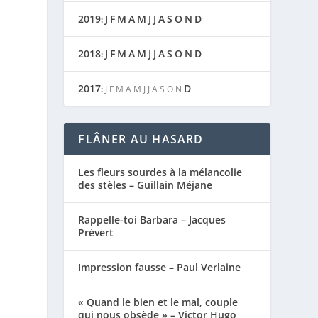
2019
J
F
M
A
M
J
J
A
S
O
N
D
:
2018
J
F
M
A
M
J
J
A
S
O
N
D
:
2017
D
:
J
F
M
A
M
J
J
A
S
O
N
FLÂNER AU HASARD
Les fleurs sourdes à la mélancolie
des stèles – Guillain Méjane
Rappelle-toi Barbara – Jacques
Prévert
Impression fausse – Paul Verlaine
« Quand le bien et le mal, couple
qui nous obsède » – Victor Hugo