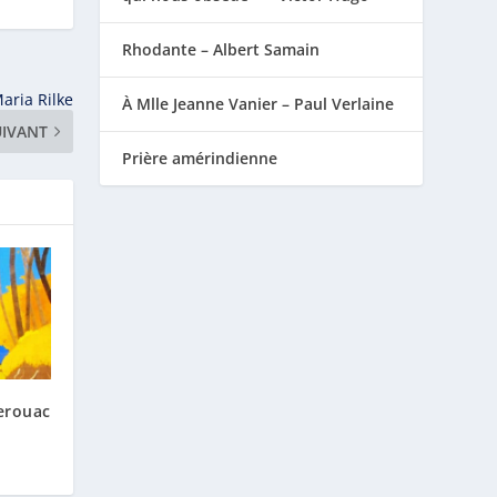
Rhodante – Albert Samain
aria Rilke
À Mlle Jeanne Vanier – Paul Verlaine
UIVANT
Prière amérindienne
erouac