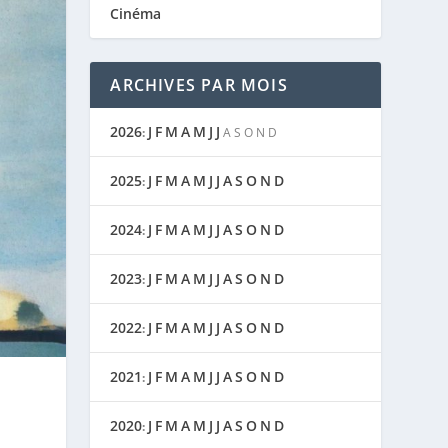
Cinéma
ARCHIVES PAR MOIS
2026
J
F
M
A
M
J
J
:
A
S
O
N
D
2025
J
F
M
A
M
J
J
A
S
O
N
D
:
2024
J
F
M
A
M
J
J
A
S
O
N
D
:
2023
J
F
M
A
M
J
J
A
S
O
N
D
:
2022
J
F
M
A
M
J
J
A
S
O
N
D
:
2021
J
F
M
A
M
J
J
A
S
O
N
D
:
2020
J
F
M
A
M
J
J
A
S
O
N
D
: