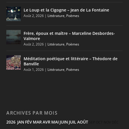
Le Loup et la Cigogne – Jean de La Fontaine
Août 2, 2026
|
Littérature
,
Poèmes
Frère, époux et maître – Marceline Desbordes-
Valmore
Août 2, 2026
|
Littérature
,
Poèmes
Méditation poétique et littéraire – Théodore de
Banville
Août 1, 2026
|
Littérature
,
Poèmes
ARCHIVES PAR MOIS
2026
JAN
FÉV
MAR
AVR
MAI
JUIN
JUIL
AOÛT
:
SEP
OCT
NOV
DÉC