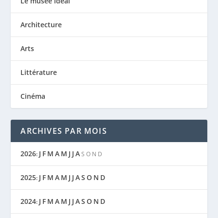
Le musée idéal
Architecture
Arts
Littérature
Cinéma
ARCHIVES PAR MOIS
2026
J
F
M
A
M
J
J
A
:
S
O
N
D
2025
J
F
M
A
M
J
J
A
S
O
N
D
:
2024
J
F
M
A
M
J
J
A
S
O
N
D
: