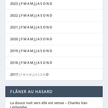
2023
J
F
M
A
M
J
J
A
S
O
N
D
:
2022
J
F
M
A
M
J
J
A
S
O
N
D
:
2021
J
F
M
A
M
J
J
A
S
O
N
D
:
2020
J
F
M
A
M
J
J
A
S
O
N
D
:
2019
J
F
M
A
M
J
J
A
S
O
N
D
:
2018
J
F
M
A
M
J
J
A
S
O
N
D
:
2017
D
:
J
F
M
A
M
J
J
A
S
O
N
FLÂNER AU HASARD
La douce nuit vers elle est venue – Charles Van
Lerberghe