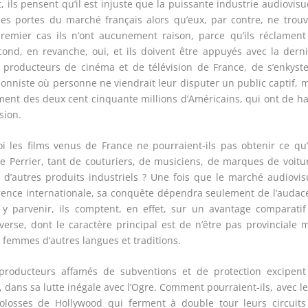
ls pensent qu’il est injuste que la puissante industrie audiovisu
les portes du marché français alors qu’eux, par contre, ne trou
premier cas ils n’ont aucunement raison, parce qu’ils réclamen
cond, en revanche, oui, et ils doivent être appuyés avec la dern
s producteurs de cinéma et de télévision de France, de s’enkyst
ionniste où personne ne viendrait leur disputer un public captif, 
lement des deux cent cinquante millions d’Américains, qui ont de h
sion.
oi les films venus de France ne pourraient-ils pas obtenir ce qu
de Perrier, tant de couturiers, de musiciens, de marques de voitu
e d’autres produits industriels ? Une fois que le marché audiovis
rrence internationale, sa conquête dépendra seulement de l’audac
 y parvenir, ils comptent, en effet, sur un avantage comparati
verse, dont le caractère principal est de n’être pas provinciale 
t femmes d’autres langues et traditions.
producteurs affamés de subventions et de protection excipent
 dans sa lutte inégale avec l’Ogre. Comment pourraient-ils, avec l
 colosses de Hollywood qui ferment à double tour leurs circuit