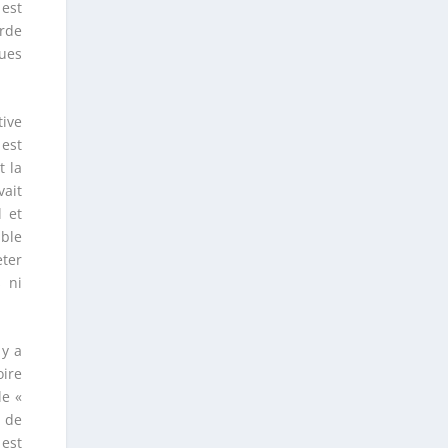
est
rde
ques
tive
 est
t la
vait
l et
ible
eter
s ni
 y a
oire
le «
 de
est