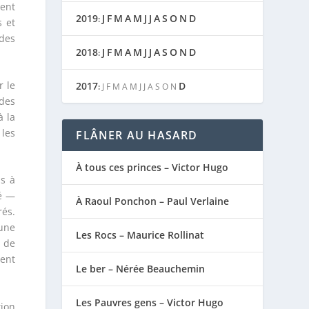
ient
2019
J
F
M
A
M
J
J
A
S
O
N
D
:
s et
 des
2018
J
F
M
A
M
J
J
A
S
O
N
D
:
r le
2017
D
:
J
F
M
A
M
J
J
A
S
O
N
 des
à la
 les
FLÂNER AU HASARD
À tous ces princes – Victor Hugo
as à
té —
À Raoul Ponchon – Paul Verlaine
és.
’une
Les Rocs – Maurice Rollinat
, de
ment
Le ber – Nérée Beauchemin
Les Pauvres gens – Victor Hugo
ion