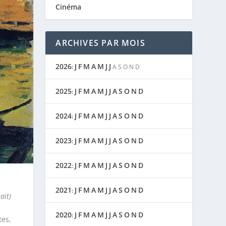
Cinéma
ARCHIVES PAR MOIS
2026
J
F
M
A
M
J
J
:
A
S
O
N
D
2025
J
F
M
A
M
J
J
A
S
O
N
D
:
2024
J
F
M
A
M
J
J
A
S
O
N
D
:
2023
J
F
M
A
M
J
J
A
S
O
N
D
:
2022
J
F
M
A
M
J
J
A
S
O
N
D
:
2021
J
F
M
A
M
J
J
A
S
O
N
D
:
ait)
2020
J
F
M
A
M
J
J
A
S
O
N
D
:
es,