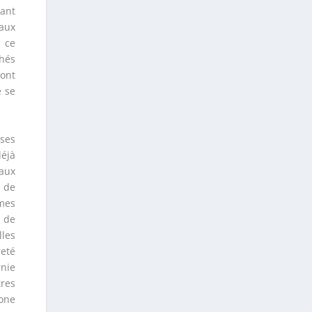
iant
aux
n ce
chés
sont
e se
 ses
déjà
’aux
n de
mmes
e de
lles
reté
rnie
res
gone