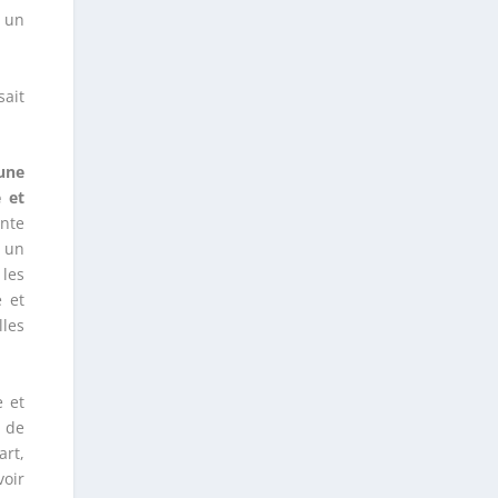
d un
sait
 une
 et
ente
» un
 les
é et
les
e et
e de
art,
voir