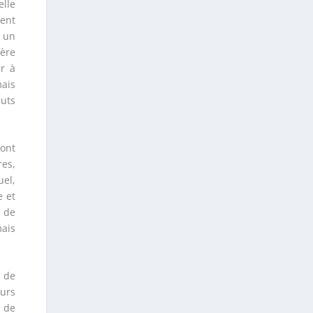
elle
vent
t un
ière
er à
mais
auts
’ont
res,
uel,
e et
f de
mais
 de
eurs
s de