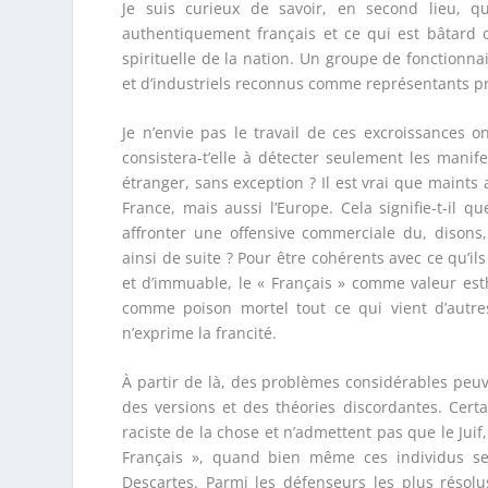
Je suis curieux de savoir, en second lieu, q
authentiquement français et ce qui est bâtard 
spirituelle de la nation. Un groupe de fonctionnair
et d’industriels reconnus comme représentants pro
Je n’envie pas le travail de ces excroissances 
consistera-t’elle à détecter seulement les manif
étranger, sans exception ? Il est vrai que maint
France, mais aussi l’Europe. Cela signifie-t-il q
affronter une offensive commerciale du, disons,
ainsi de suite ? Pour être cohérents avec ce qu’
et d’immuable, le « Français » comme valeur esth
comme poison mortel tout ce qui vient d’autres 
n’exprime la francité.
À partir de là, des problèmes considérables peuven
des versions et des théories discordantes. Certa
raciste de la chose et n’admettent pas que le Juif
Français », quand bien même ces individus ser
Descartes. Parmi les défenseurs les plus résol