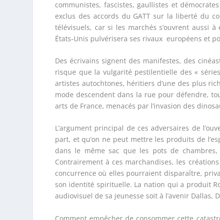
communistes, fascistes, gaullistes et démocrates
exclus des accords du GATT sur la liberté du c
télévisuels, car si les marchés s’ouvrent aussi à
États-Unis pulvérisera ses rivaux européens et por
Des écrivains signent des manifestes, des cinéast
risque que la vulgarité pestilentielle des « série
artistes autochtones, héritiers d’une des plus rich
mode descendent dans la rue pour défendre, tout à 
arts de France, menacés par l’invasion des dinosa
L’argument principal de ces adversaires de l’ouve
part, et qu’on ne peut mettre les produits de l’es
dans le même sac que les pots de chambres, le
Contrairement à ces marchandises, les créations a
concurrence où elles pourraient disparaître, priva
son identité spirituelle. La nation qui a produit 
audiovisuel de sa jeunesse soit à l’avenir Dallas, 
Comment empêcher de consommer cette catastroph