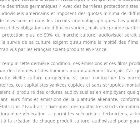
erie des tribus germaniques ? Avec des barrières protectionnistes
 audiovisuels américains et imposent des quotas minima de diffu
de télévisions et dans les circuits cinématographiques. Les point
tion et des obligations de diffusion varient, mais une grande partie
 protection plus de 50% du marché culturel audiovisuel serait 
 la survie de sa culture exigent qu’au moins la moitié des films
cran vus par les Français soient produits en France.
ur remplir cette dernière condition, ces émissions et ces films prod
i par des femmes et des hommes indubitablement français. Car q
e cette vieille culture européenne si, pour contourner les barri
gatoires, ces capitalistes yankees cupides et sans scrupules monta
taient à produire des ordures audiovisuelles en employant quel
 leurs films et émissions de la platitude aliénante, conformis
ats-Unis ? Faudra-t-il fixer aussi des quotas très stricts de natio
inquième génération — parmi les scénaristes, techniciens, acte
t à la création de chaque produit culturel audiovisuel pour gara