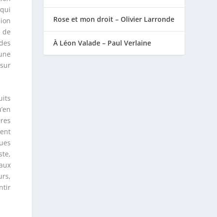
 qui
Rose et mon droit – Olivier Larronde
sion
s de
 des
À Léon Valade – Paul Verlaine
une
 sur
uits
u’en
ères
ient
ques
te,
naux
urs,
ntir