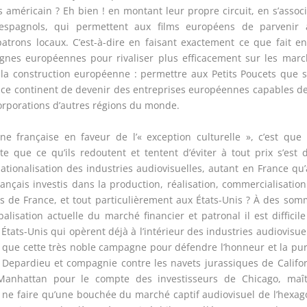
as américain ? Eh bien ! en montant leur propre circuit, en s’assoc
 espagnols, qui permettent aux films européens de parvenir 
atrons locaux. C’est-à-dire en faisant exactement ce que fait e
ignes européennes pour rivaliser plus efficacement sur les mar
de la construction européenne : permettre aux Petits Poucets que 
ce continent de devenir des entreprises européennes capables d
rporations d’autres régions du monde.
e française en faveur de l’« exception culturelle », c’est que
que ce qu’ils redoutent et tentent d’éviter à tout prix s’est 
énationalisation des industries audiovisuelles, autant en France qu
ançais investis dans la production, réalisation, commercialisatio
ors de France, et tout particulièrement aux États-Unis ? À des so
lisation actuelle du marché financier et patronal il est difficil
États-Unis qui opèrent déjà à l’intérieur des industries audiovisue
le que cette très noble campagne pour défendre l’honneur et la pu
 Depardieu et compagnie contre les navets jurassiques de Califo
 Manhattan pour le compte des investisseurs de Chicago, maît
 à ne faire qu’une bouchée du marché captif audiovisuel de l’hexa