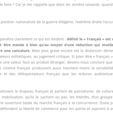
 le faire ? Car je me rappelle que dans les années soixante, quan
position nationaliste de la guerre d’Algérie, l’extrême droite l’accu
pparaître clairement ce qui est évident :
définir le « Français » est
ut être menée à bien
qu’au moyen d’une réduction qui mutile
re une caricature
. Mais plus grave encore est la distorsion dém
 valeurs esthétiques, au jugement critique. Si pour être « français 
oi une valeur face au produit étranger, devons-nous conclure que
e cinéma français produisent aussi heurtent moins la sensibilit
 et des téléspectateurs français que les ordures audiovisuel
andissent le drapeau français et parlent de patriotisme, de cultur
mobilisation, qu’ils le sachent ou pas, les intérêts, d’un group
une ouverture totale du marché français à la concurrence. D’une p
défendent la liberté de commerce pour les autres et aspirent à a