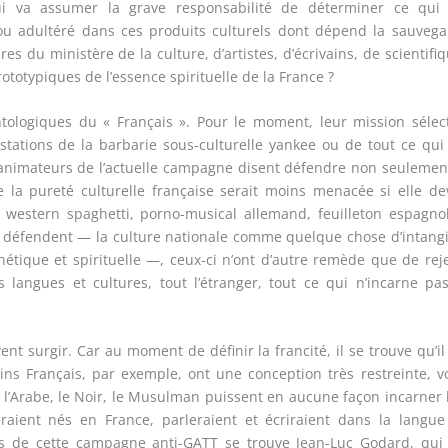
ui va assumer la grave responsabilité de déterminer ce qui 
ou adultéré dans ces produits culturels dont dépend la sauvega
es du ministère de la culture, d’artistes, d’écrivains, de scientifi
totypiques de l’essence spirituelle de la France ?
ontologiques du « Français ». Pour le moment, leur mission sélec
estations de la barbarie sous-culturelle yankee ou de tout ce qui
s animateurs de l’actuelle campagne disent défendre non seulemen
ue la pureté culturelle française serait moins menacée si elle de
 western spaghetti, porno-musical allemand, feuilleton espagno
ils défendent — la culture nationale comme quelque chose d’intang
étique et spirituelle —, ceux-ci n’ont d’autre remède que de rej
langues et cultures, tout l’étranger, tout ce qui n’incarne pa
t surgir. Car au moment de définir la francité, il se trouve qu’il
ins Français, par exemple, ont une conception très restreinte, v
, l’Arabe, le Noir, le Musulman puissent en aucune façon incarner 
aient nés en France, parleraient et écriraient dans la langue
us de cette campagne anti-GATT se trouve Jean-Luc Godard, qui 