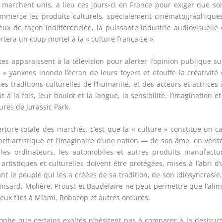
 marchent unis, a lieu ces jours-ci en France pour exiger que so
ommerce les produits culturels, spécialement cinématographique
 eux de façon indifférenciée, la puissante industrie audiovisuelle
tera un coup mortel à la « culture française ».
es apparaissent à la télévision pour alerter l’opinion publique su
s » yankees inonde l’écran de leurs foyers et étouffe la créativité
es traditions culturelles de l’humanité, et des acteurs et actrices 
la fois, leur boulot et la langue, la sensibilité, l’imagination et
ures de Jurassic Park.
rture totale des marchés, c’est que la « culture » constitue un c
prit artistique et l’imaginaire d’une nation — de son âme, en véri
s ordinateurs, les automobiles et autres produits manufactur
rtistiques et culturelles doivent être protégées, mises à l’abri d
nt le peuple qui les a créées de sa tradition, de son idiosyncrasie
Ronsard, Molière, Proust et Baudelaire ne peut permettre que l’ali
Deux flics à Miami, Robocop et autres ordures.
e que certains exaltés n’hésitent pas à comparer à la destruct