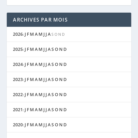
ARCHIVES PAR MOIS
2026
J
F
M
A
M
J
J
A
:
S
O
N
D
2025
J
F
M
A
M
J
J
A
S
O
N
D
:
2024
J
F
M
A
M
J
J
A
S
O
N
D
:
2023
J
F
M
A
M
J
J
A
S
O
N
D
:
2022
J
F
M
A
M
J
J
A
S
O
N
D
:
2021
J
F
M
A
M
J
J
A
S
O
N
D
:
2020
J
F
M
A
M
J
J
A
S
O
N
D
: