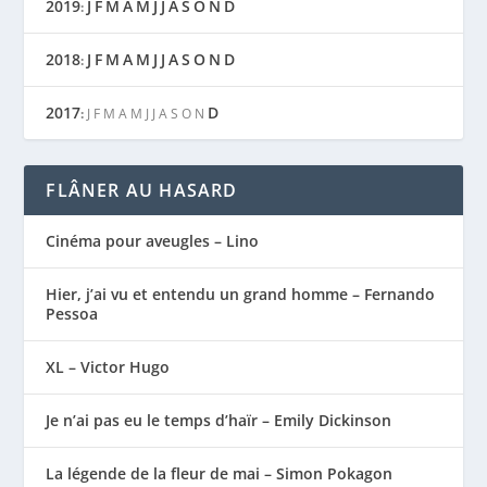
2019
J
F
M
A
M
J
J
A
S
O
N
D
:
2018
J
F
M
A
M
J
J
A
S
O
N
D
:
2017
D
:
J
F
M
A
M
J
J
A
S
O
N
FLÂNER AU HASARD
Cinéma pour aveugles – Lino
Hier, j’ai vu et entendu un grand homme – Fernando
Pessoa
XL – Victor Hugo
Je n’ai pas eu le temps d’haïr – Emily Dickinson
La légende de la fleur de mai – Simon Pokagon