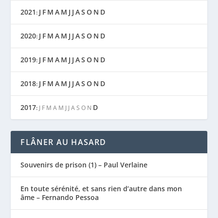
2021
J
F
M
A
M
J
J
A
S
O
N
D
:
2020
J
F
M
A
M
J
J
A
S
O
N
D
:
2019
J
F
M
A
M
J
J
A
S
O
N
D
:
2018
J
F
M
A
M
J
J
A
S
O
N
D
:
2017
D
:
J
F
M
A
M
J
J
A
S
O
N
FLÂNER AU HASARD
Souvenirs de prison (1) – Paul Verlaine
En toute sérénité, et sans rien d’autre dans mon
âme – Fernando Pessoa