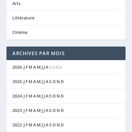
Arts
Littérature
Cinéma
ARCHIVES PAR MOIS
2026
J
F
M
A
M
J
J
A
:
S
O
N
D
2025
J
F
M
A
M
J
J
A
S
O
N
D
:
2024
J
F
M
A
M
J
J
A
S
O
N
D
:
2023
J
F
M
A
M
J
J
A
S
O
N
D
:
2022
J
F
M
A
M
J
J
A
S
O
N
D
: