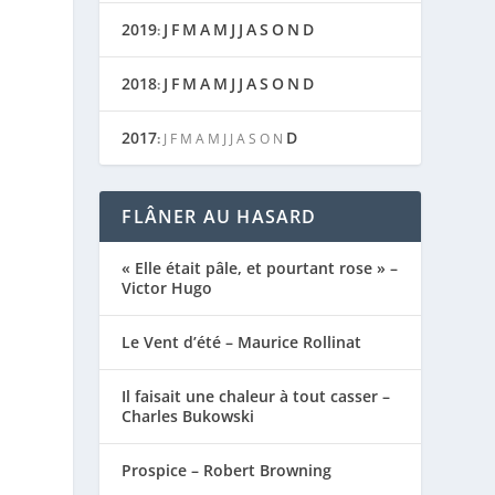
2019
J
F
M
A
M
J
J
A
S
O
N
D
:
2018
J
F
M
A
M
J
J
A
S
O
N
D
:
2017
D
:
J
F
M
A
M
J
J
A
S
O
N
FLÂNER AU HASARD
« Elle était pâle, et pourtant rose » –
Victor Hugo
Le Vent d’été – Maurice Rollinat
Il faisait une chaleur à tout casser –
Charles Bukowski
Prospice – Robert Browning