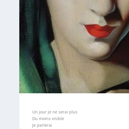
Un jour je ne serai plus
Du moins visible
Je parlerai