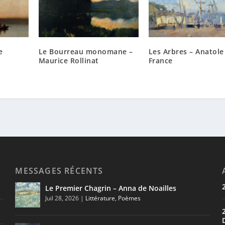
e
Le Bourreau monomane –
Les Arbres – Anatole
Maurice Rollinat
France
MESSAGES RÉCENTS
Le Premier Chagrin – Anna de Noailles
Juil 28, 2026
|
Littérature
,
Poèmes