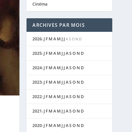
Cinéma
ARCHIVES PAR MOIS
2026
J
F
M
A
M
J
J
:
A
S
O
N
D
2025
J
F
M
A
M
J
J
A
S
O
N
D
:
2024
J
F
M
A
M
J
J
A
S
O
N
D
:
2023
J
F
M
A
M
J
J
A
S
O
N
D
:
2022
J
F
M
A
M
J
J
A
S
O
N
D
:
2021
J
F
M
A
M
J
J
A
S
O
N
D
:
2020
J
F
M
A
M
J
J
A
S
O
N
D
: