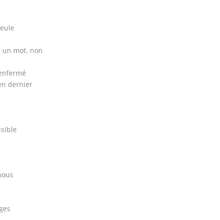
seule
re un mot, non
 enfermé
en dernier
isible
nous
uges