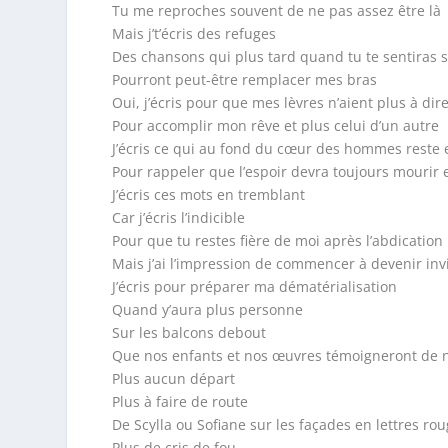
Tu me reproches souvent de ne pas assez être là
Mais j’t’écris des refuges
Des chansons qui plus tard quand tu te sentiras 
Pourront peut-être remplacer mes bras
Oui, j’écris pour que mes lèvres n’aient plus à di
Pour accomplir mon rêve et plus celui d’un autre
J’écris ce qui au fond du cœur des hommes reste
Pour rappeler que l’espoir devra toujours mourir 
J’écris ces mots en tremblant
Car j’écris l’indicible
Pour que tu restes fière de moi après l’abdication
Mais j’ai l’impression de commencer à devenir inv
J’écris pour préparer ma dématérialisation
Quand y’aura plus personne
Sur les balcons debout
Que nos enfants et nos œuvres témoigneront de 
Plus aucun départ
Plus à faire de route
De Scylla ou Sofiane sur les façades en lettres ro
Plus de cris de fou