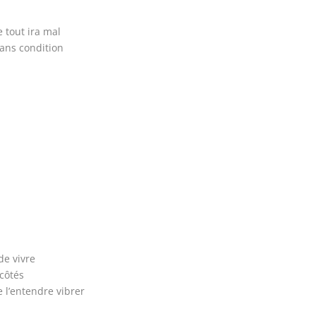
e tout ira mal
sans condition
de vivre
 côtés
 l’entendre vibrer