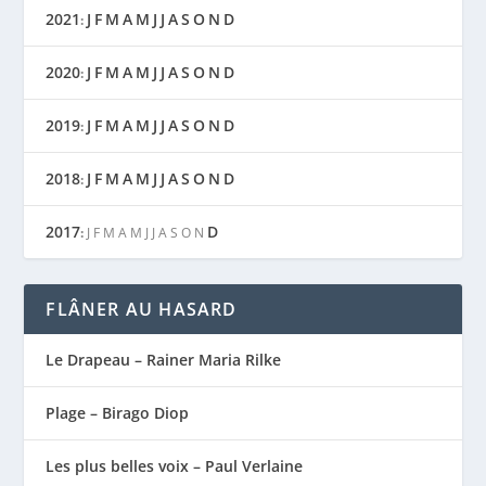
2021
J
F
M
A
M
J
J
A
S
O
N
D
:
2020
J
F
M
A
M
J
J
A
S
O
N
D
:
2019
J
F
M
A
M
J
J
A
S
O
N
D
:
2018
J
F
M
A
M
J
J
A
S
O
N
D
:
2017
D
:
J
F
M
A
M
J
J
A
S
O
N
FLÂNER AU HASARD
Le Drapeau – Rainer Maria Rilke
Plage – Birago Diop
Les plus belles voix – Paul Verlaine