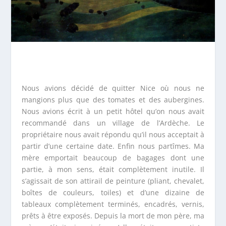
Nous avions décidé de quitter Nice où nous ne
mangions plus que des tomates et des aubergines.
Nous avions écrit à un petit hôtel qu’on nous avait
recommandé dans un village de l’Ardèche. Le
propriétaire nous avait répondu qu’il nous acceptait à
partir d’une certaine date. Enfin nous partîmes. Ma
mère emportait beaucoup de bagages dont une
partie, à mon sens, était complètement inutile. Il
s’agissait de son attirail de peinture (pliant, chevalet,
boîtes de couleurs, toiles) et d’une dizaine de
tableaux complètement terminés, encadrés, vernis,
prêts à être exposés. Depuis la mort de mon père, ma