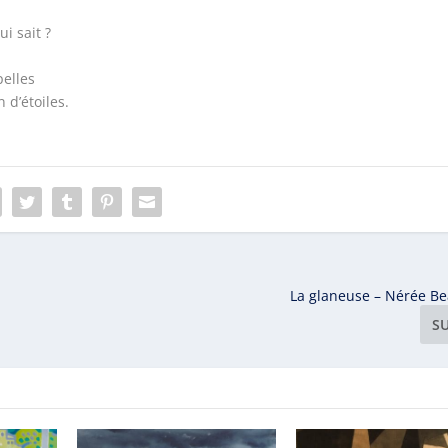
i sait ?
pelles
 d’étoiles.
La glaneuse – Nérée B
S