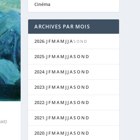
Cinéma
ARCHIVES PAR MOIS
2026
J
F
M
A
M
J
J
A
:
S
O
N
D
2025
J
F
M
A
M
J
J
A
S
O
N
D
:
2024
J
F
M
A
M
J
J
A
S
O
N
D
:
2023
J
F
M
A
M
J
J
A
S
O
N
D
:
2022
J
F
M
A
M
J
J
A
S
O
N
D
:
2021
J
F
M
A
M
J
J
A
S
O
N
D
:
ait)
2020
J
F
M
A
M
J
J
A
S
O
N
D
: