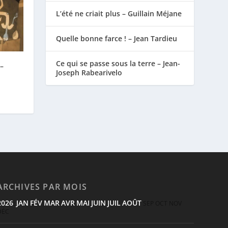
L’été ne criait plus – Guillain Méjane
Quelle bonne farce ! – Jean Tardieu
Ce qui se passe sous la terre – Jean-
 –
Joseph Rabearivelo
ARCHIVES PAR MOIS
2026
JAN
FÉV
MAR
AVR
MAI
JUIN
JUIL
AOÛT
:
SEP
OCT
NOV
DÉC