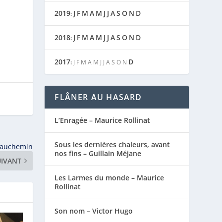
2019
J
F
M
A
M
J
J
A
S
O
N
D
:
2018
J
F
M
A
M
J
J
A
S
O
N
D
:
2017
D
:
J
F
M
A
M
J
J
A
S
O
N
FLÂNER AU HASARD
L’Enragée – Maurice Rollinat
Sous les dernières chaleurs, avant
eauchemin
nos fins – Guillain Méjane
UIVANT
Les Larmes du monde – Maurice
Rollinat
Son nom – Victor Hugo