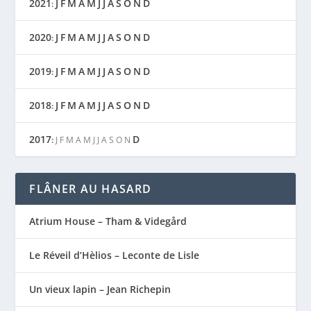
2021
J
F
M
A
M
J
J
A
S
O
N
D
:
2020
J
F
M
A
M
J
J
A
S
O
N
D
:
2019
J
F
M
A
M
J
J
A
S
O
N
D
:
2018
J
F
M
A
M
J
J
A
S
O
N
D
:
2017
D
:
J
F
M
A
M
J
J
A
S
O
N
FLÂNER AU HASARD
Atrium House – Tham & Videgård
Le Réveil d’Hèlios – Leconte de Lisle
Un vieux lapin – Jean Richepin