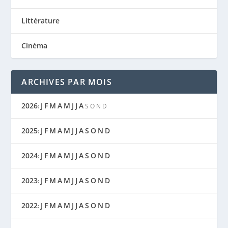
Littérature
Cinéma
ARCHIVES PAR MOIS
2026
J
F
M
A
M
J
J
A
:
S
O
N
D
2025
J
F
M
A
M
J
J
A
S
O
N
D
:
2024
J
F
M
A
M
J
J
A
S
O
N
D
:
2023
J
F
M
A
M
J
J
A
S
O
N
D
:
2022
J
F
M
A
M
J
J
A
S
O
N
D
: