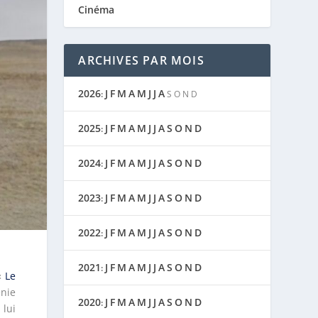
Cinéma
ARCHIVES PAR MOIS
2026
J
F
M
A
M
J
J
A
:
S
O
N
D
2025
J
F
M
A
M
J
J
A
S
O
N
D
:
2024
J
F
M
A
M
J
J
A
S
O
N
D
:
2023
J
F
M
A
M
J
J
A
S
O
N
D
:
2022
J
F
M
A
M
J
J
A
S
O
N
D
:
2021
J
F
M
A
M
J
J
A
S
O
N
D
:
«
Le
nie
2020
J
F
M
A
M
J
J
A
S
O
N
D
:
 lui