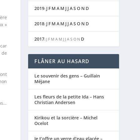
2019
J
F
M
A
M
J
J
A
S
O
N
D
:
ière
2018
J
F
M
A
M
J
J
A
S
O
N
D
:
ux »
2017
D
:
J
F
M
A
M
J
J
A
S
O
N
 car
t de
FLÂNER AU HASARD
sont
Le souvenir des gens – Guillain
Méjane
 non
Les fleurs de la petite Ida – Hans
Christian Andersen
pas…
Kirikou et la sorcière – Michel
Ocelot
Je t’offre un verre d’eau glacée –