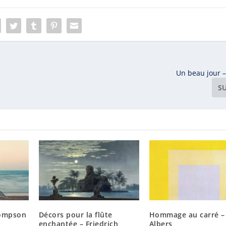
Un beau jour –
S
hompson
Décors pour la flûte
Hommage au carré – 
enchantée – Friedrich
Albers