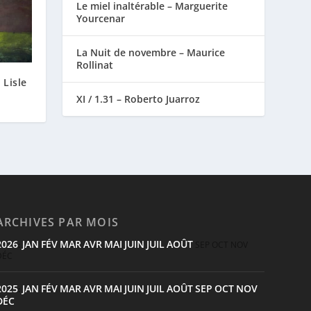
Le miel inaltérable – Marguerite
Yourcenar
La Nuit de novembre – Maurice
Rollinat
 Lisle
XI / 1.31 – Roberto Juarroz
ARCHIVES PAR MOIS
2026
JAN
FÉV
MAR
AVR
MAI
JUIN
JUIL
AOÛT
:
SEP
OCT
NOV
DÉC
2025
JAN
FÉV
MAR
AVR
MAI
JUIN
JUIL
AOÛT
SEP
OCT
NOV
:
DÉC