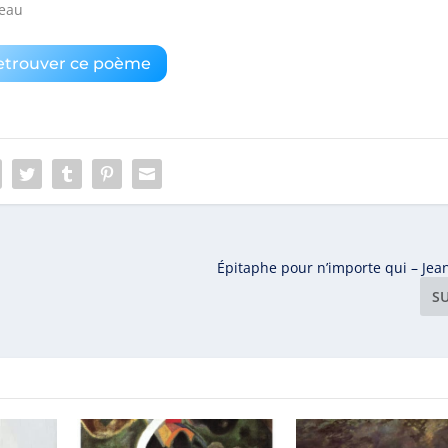
seau
etrouver ce poème
Épitaphe pour n’importe qui – Jea
S