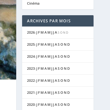
Cinéma
ARCHIVES PAR MOIS
2026
J
F
M
A
M
J
J
A
:
S
O
N
D
2025
J
F
M
A
M
J
J
A
S
O
N
D
:
2024
J
F
M
A
M
J
J
A
S
O
N
D
:
2023
J
F
M
A
M
J
J
A
S
O
N
D
:
2022
J
F
M
A
M
J
J
A
S
O
N
D
:
2021
J
F
M
A
M
J
J
A
S
O
N
D
:
2020
J
F
M
A
M
J
J
A
S
O
N
D
: