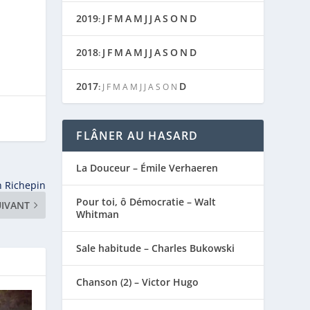
2019
J
F
M
A
M
J
J
A
S
O
N
D
:
2018
J
F
M
A
M
J
J
A
S
O
N
D
:
2017
D
:
J
F
M
A
M
J
J
A
S
O
N
FLÂNER AU HASARD
La Douceur – Émile Verhaeren
n Richepin
Pour toi, ô Démocratie – Walt
UIVANT
Whitman
Sale habitude – Charles Bukowski
Chanson (2) – Victor Hugo