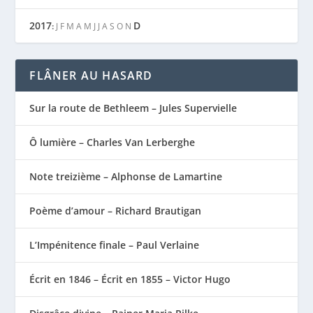
2017
D
:
J
F
M
A
M
J
J
A
S
O
N
FLÂNER AU HASARD
Sur la route de Bethleem – Jules Supervielle
Ô lumière – Charles Van Lerberghe
Note treizième – Alphonse de Lamartine
Poème d’amour – Richard Brautigan
L’Impénitence finale – Paul Verlaine
Écrit en 1846 – Écrit en 1855 – Victor Hugo