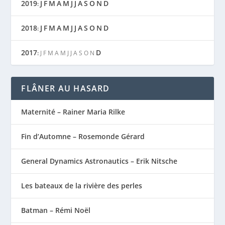
2019
J
F
M
A
M
J
J
A
S
O
N
D
:
2018
J
F
M
A
M
J
J
A
S
O
N
D
:
2017
D
:
J
F
M
A
M
J
J
A
S
O
N
FLÂNER AU HASARD
Maternité – Rainer Maria Rilke
Fin d’Automne – Rosemonde Gérard
General Dynamics Astronautics – Erik Nitsche
Les bateaux de la rivière des perles
Batman – Rémi Noël