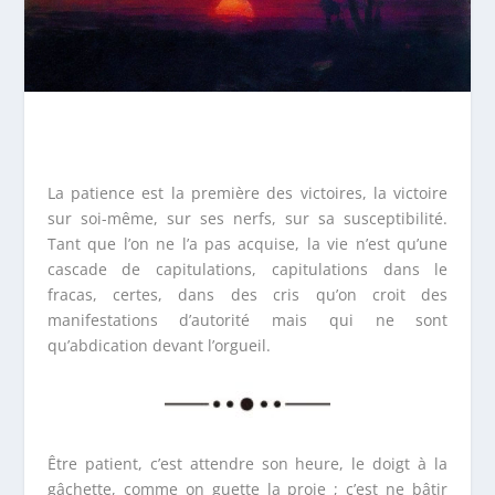
La patience est la première des victoires, la victoire
sur soi-même, sur ses nerfs, sur sa susceptibilité.
Tant que l’on ne l’a pas acquise, la vie n’est qu’une
cascade de capitulations, capitulations dans le
fracas, certes, dans des cris qu’on croit des
manifestations d’autorité mais qui ne sont
qu’abdication devant l’orgueil.
Être patient, c’est attendre son heure, le doigt à la
gâchette, comme on guette la proie ; c’est ne bâtir