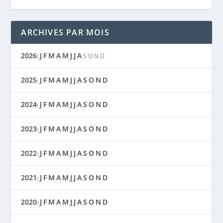
ARCHIVES PAR MOIS
2026
J
F
M
A
M
J
J
A
:
S
O
N
D
2025
J
F
M
A
M
J
J
A
S
O
N
D
:
2024
J
F
M
A
M
J
J
A
S
O
N
D
:
2023
J
F
M
A
M
J
J
A
S
O
N
D
:
2022
J
F
M
A
M
J
J
A
S
O
N
D
:
2021
J
F
M
A
M
J
J
A
S
O
N
D
:
2020
J
F
M
A
M
J
J
A
S
O
N
D
: