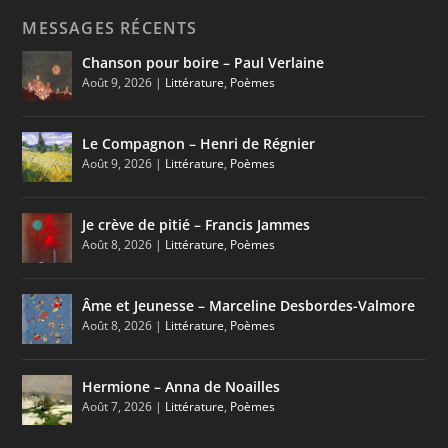
MESSAGES RÉCENTS
Chanson pour boire – Paul Verlaine
Août 9, 2026
|
Littérature
,
Poèmes
Le Compagnon – Henri de Régnier
Août 9, 2026
|
Littérature
,
Poèmes
Je crève de pitié – Francis Jammes
Août 8, 2026
|
Littérature
,
Poèmes
Âme et Jeunesse – Marceline Desbordes-Valmore
Août 8, 2026
|
Littérature
,
Poèmes
Hermione – Anna de Noailles
Août 7, 2026
|
Littérature
,
Poèmes