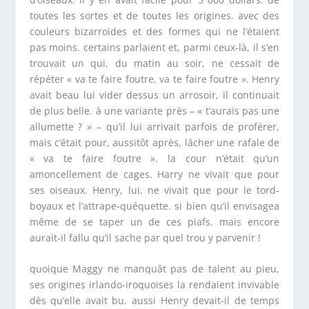
toutes les sortes et de toutes les origines. avec des
couleurs bizarroïdes et des formes qui ne l’étaient
pas moins. certains parlaient et, parmi ceux-là, il s’en
trouvait un qui, du matin au soir, ne cessait de
répéter « va te faire foutre, va te faire foutre ». Henry
avait beau lui vider dessus un arrosoir, il continuait
de plus belle. à une variante près – « t’aurais pas une
allumette ? » – qu’il lui arrivait parfois de proférer,
mais c’était pour, aussitôt après, lâcher une rafale de
« va te faire foutre ». la cour n’était qu’un
amoncellement de cages. Harry ne vivait que pour
ses oiseaux. Henry, lui, ne vivait que pour le tord-
boyaux et l’attrape-quéquette. si bien qu’il envisagea
même de se taper un de ces piafs. mais encore
aurait-il fallu qu’il sache par quel trou y parvenir !
quoique Maggy ne manquât pas de talent au pieu,
ses origines irlando-iroquoises la rendaient invivable
dès qu’elle avait bu. aussi Henry devait-il de temps