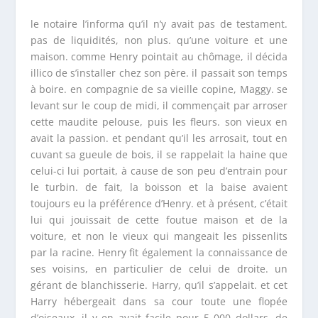
le notaire l’informa qu’il n’y avait pas de testament.
pas de liquidités, non plus. qu’une voiture et une
maison. comme Henry pointait au chômage, il décida
illico de s’installer chez son père. il passait son temps
à boire. en compagnie de sa vieille copine, Maggy. se
levant sur le coup de midi, il commençait par arroser
cette maudite pelouse, puis les fleurs. son vieux en
avait la passion. et pendant qu’il les arrosait, tout en
cuvant sa gueule de bois, il se rappelait la haine que
celui-ci lui portait, à cause de son peu d’entrain pour
le turbin. de fait, la boisson et la baise avaient
toujours eu la préférence d’Henry. et à présent, c’était
lui qui jouissait de cette foutue maison et de la
voiture, et non le vieux qui mangeait les pissenlits
par la racine. Henry fit également la connaissance de
ses voisins, en particulier de celui de droite. un
gérant de blanchisserie. Harry, qu’il s’appelait. et cet
Harry hébergeait dans sa cour toute une flopée
d’oiseaux. il y en avait facile pour 5 000 dollars. de