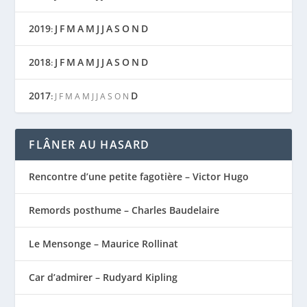
2019
J
F
M
A
M
J
J
A
S
O
N
D
:
2018
J
F
M
A
M
J
J
A
S
O
N
D
:
2017
D
:
J
F
M
A
M
J
J
A
S
O
N
FLÂNER AU HASARD
Rencontre d’une petite fagotière – Victor Hugo
Remords posthume – Charles Baudelaire
Le Mensonge – Maurice Rollinat
Car d’admirer – Rudyard Kipling