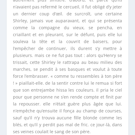
n’avaient pas refermé le cercueil, il fut obligé d’y jeter
un dernier coup d’œil. de surcroît, une certaine
Shirley, jamais vue auparavant, et qui se présenta
comme la compagne du vieux, se pencha, en
criaillant et en pleurant, sur le défunt, puis elle lui
souleva la tête et la couvrit de baisers, pour
l’empêcher de continuer, ils durent s’y mettre à
plusieurs. mais ce ne fut pas tout : alors qu’Henry se
trissait, cette Shirley le rattrapa au beau milieu des
marches, se pendit à ses basques et voulut à toute
force l’embrasser. « comme tu ressembles à ton père
! » piaillait-elle. de la sentir contre lui le remua si fort
que son entrejambe hissa les couleurs. il pria le ciel
pour que personne ne s’en rende compte et finit par
la repousser. elle n’était guère plus âgée que lui.
n’empêche qu’ensuite il fonça au champ de courses,
sauf qu’il n’y trouva aucune fille blonde comme les
blés, et qu’il y perdit pas mal de fric. ce jour-là, dans
ses veines coulait le sang de son père.