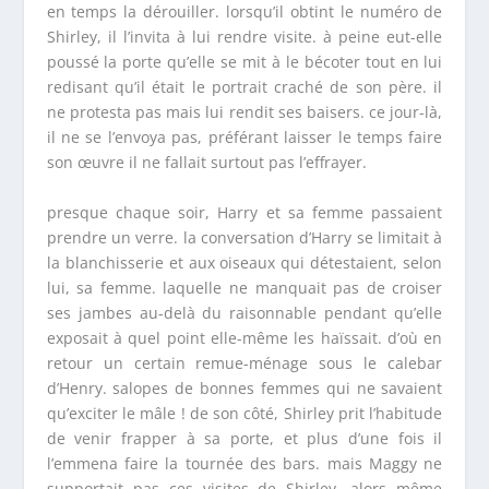
en temps la dérouiller. lorsqu’il obtint le numéro de
Shirley, il l’invita à lui rendre visite. à peine eut-elle
poussé la porte qu’elle se mit à le bécoter tout en lui
redisant qu’il était le portrait craché de son père. il
ne protesta pas mais lui rendit ses baisers. ce jour-là,
il ne se l’envoya pas, préférant laisser le temps faire
son œuvre il ne fallait surtout pas l’effrayer.
presque chaque soir, Harry et sa femme passaient
prendre un verre. la conversation d’Harry se limitait à
la blanchisserie et aux oiseaux qui détestaient, selon
lui, sa femme. laquelle ne manquait pas de croiser
ses jambes au-delà du raisonnable pendant qu’elle
exposait à quel point elle-même les haïssait. d’où en
retour un certain remue-ménage sous le calebar
d’Henry. salopes de bonnes femmes qui ne savaient
qu’exciter le mâle ! de son côté, Shirley prit l’habitude
de venir frapper à sa porte, et plus d’une fois il
l’emmena faire la tournée des bars. mais Maggy ne
supportait pas ces visites de Shirley, alors même