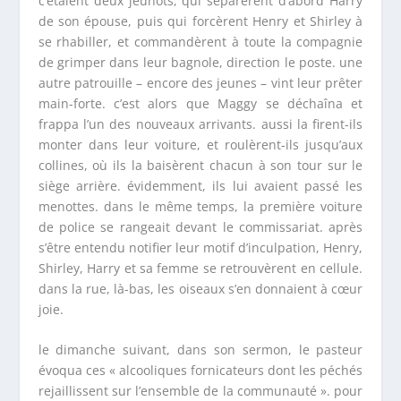
c’étaient deux jeunots, qui séparèrent d’abord Harry
de son épouse, puis qui forcèrent Henry et Shirley à
se rhabiller, et commandèrent à toute la compagnie
de grimper dans leur bagnole, direction le poste. une
autre patrouille – encore des jeunes – vint leur prêter
main-forte. c’est alors que Maggy se déchaîna et
frappa l’un des nouveaux arrivants. aussi la firent-ils
monter dans leur voiture, et roulèrent-ils jusqu’aux
collines, où ils la baisèrent chacun à son tour sur le
siège arrière. évidemment, ils lui avaient passé les
menottes. dans le même temps, la première voiture
de police se rangeait devant le commissariat. après
s’être entendu notifier leur motif d’inculpation, Henry,
Shirley, Harry et sa femme se retrouvèrent en cellule.
dans la rue, là-bas, les oiseaux s’en donnaient à cœur
joie.
le dimanche suivant, dans son sermon, le pasteur
évoqua ces « alcooliques fornicateurs dont les péchés
rejaillissent sur l’ensemble de la communauté ». pour