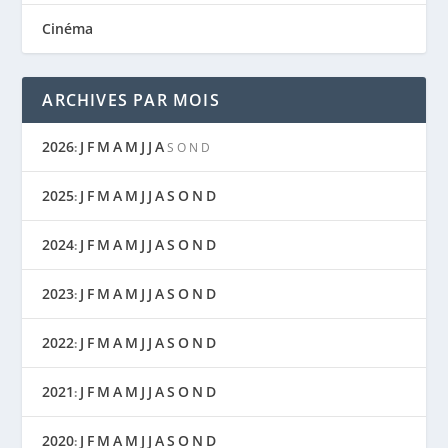
Cinéma
ARCHIVES PAR MOIS
2026
J
F
M
A
M
J
J
A
:
S
O
N
D
2025
J
F
M
A
M
J
J
A
S
O
N
D
:
2024
J
F
M
A
M
J
J
A
S
O
N
D
:
2023
J
F
M
A
M
J
J
A
S
O
N
D
:
2022
J
F
M
A
M
J
J
A
S
O
N
D
:
2021
J
F
M
A
M
J
J
A
S
O
N
D
:
2020
J
F
M
A
M
J
J
A
S
O
N
D
: