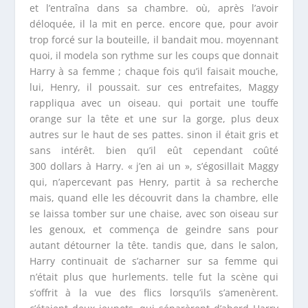
et l’entraîna dans sa chambre. où, après l’avoir
déloquée, il la mit en perce. encore que, pour avoir
trop forcé sur la bouteille, il bandait mou. moyennant
quoi, il modela son rythme sur les coups que donnait
Harry à sa femme ; chaque fois qu’il faisait mouche,
lui, Henry, il poussait. sur ces entrefaites, Maggy
rappliqua avec un oiseau. qui portait une touffe
orange sur la tête et une sur la gorge, plus deux
autres sur le haut de ses pattes. sinon il était gris et
sans intérêt. bien qu’il eût cependant coûté
300 dollars à Harry. « j’en ai un », s’égosillait Maggy
qui, n’apercevant pas Henry, partit à sa recherche
mais, quand elle les découvrit dans la chambre, elle
se laissa tomber sur une chaise, avec son oiseau sur
les genoux, et commença de geindre sans pour
autant détourner la tête. tandis que, dans le salon,
Harry continuait de s’acharner sur sa femme qui
n’était plus que hurlements. telle fut la scène qui
s’offrit à la vue des flics lorsqu’ils s’amenèrent.