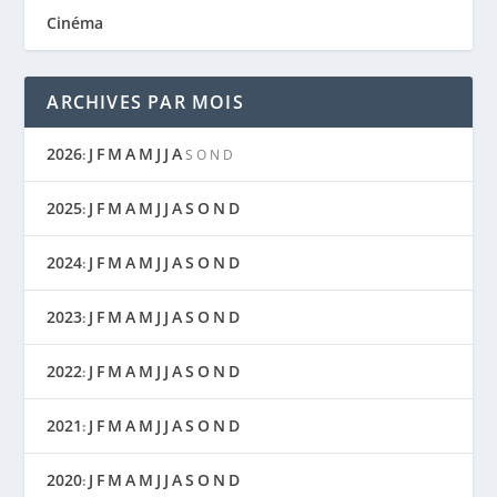
Cinéma
ARCHIVES PAR MOIS
2026
J
F
M
A
M
J
J
A
:
S
O
N
D
2025
J
F
M
A
M
J
J
A
S
O
N
D
:
2024
J
F
M
A
M
J
J
A
S
O
N
D
:
2023
J
F
M
A
M
J
J
A
S
O
N
D
:
2022
J
F
M
A
M
J
J
A
S
O
N
D
:
2021
J
F
M
A
M
J
J
A
S
O
N
D
:
2020
J
F
M
A
M
J
J
A
S
O
N
D
: