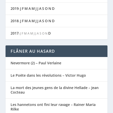
2019
J
F
M
A
M
J
J
A
S
O
N
D
:
2018
J
F
M
A
M
J
J
A
S
O
N
D
:
2017
D
:
J
F
M
A
M
J
J
A
S
O
N
FLÂNER AU HASARD
Nevermore (2) – Paul Verlaine
Le Poëte dans les révolutions – Victor Hugo
La mort des jeunes gens de la divine Hellade – Jean
Cocteau
Les hannetons ont fini leur ravage – Rainer Maria
Rilke