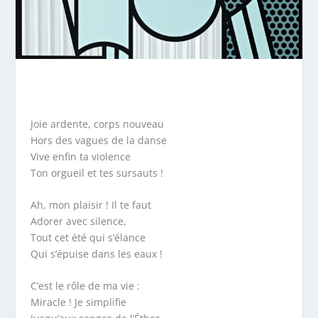
Joie ardente, corps nouveau
Hors des vagues de la danse
Vive enfin ta violence
Ton orgueil et tes sursauts !
Ah, mon plaisir ! Il te faut
Adorer avec silence,
Tout cet été qui s’élance
Qui s’épuise dans les eaux !
C’est le rôle de ma vie :
Miracle ! Je simplifie