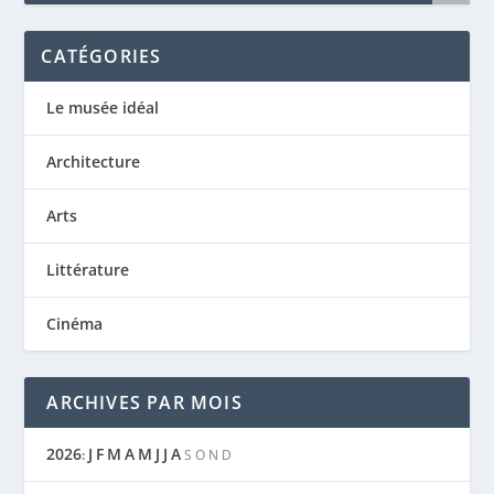
CATÉGORIES
Le musée idéal
Architecture
Arts
Littérature
Cinéma
ARCHIVES PAR MOIS
2026
J
F
M
A
M
J
J
A
:
S
O
N
D