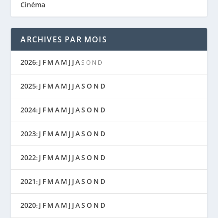
Cinéma
ARCHIVES PAR MOIS
2026
J
F
M
A
M
J
J
A
:
S
O
N
D
2025
J
F
M
A
M
J
J
A
S
O
N
D
:
2024
J
F
M
A
M
J
J
A
S
O
N
D
:
2023
J
F
M
A
M
J
J
A
S
O
N
D
:
2022
J
F
M
A
M
J
J
A
S
O
N
D
:
2021
J
F
M
A
M
J
J
A
S
O
N
D
:
2020
J
F
M
A
M
J
J
A
S
O
N
D
: