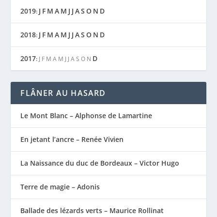
2019
J
F
M
A
M
J
J
A
S
O
N
D
:
2018
J
F
M
A
M
J
J
A
S
O
N
D
:
2017
D
:
J
F
M
A
M
J
J
A
S
O
N
FLÂNER AU HASARD
Le Mont Blanc – Alphonse de Lamartine
En jetant l’ancre – Renée Vivien
La Naissance du duc de Bordeaux – Victor Hugo
Terre de magie – Adonis
Ballade des lézards verts – Maurice Rollinat