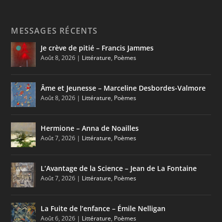
MESSAGES RÉCENTS
Je crève de pitié – Francis Jammes
Août 8, 2026
|
Littérature
,
Poèmes
Âme et Jeunesse – Marceline Desbordes-Valmore
Août 8, 2026
|
Littérature
,
Poèmes
Hermione – Anna de Noailles
Août 7, 2026
|
Littérature
,
Poèmes
L’Avantage de la Science – Jean de La Fontaine
Août 7, 2026
|
Littérature
,
Poèmes
La Fuite de l’enfance – Émile Nelligan
Août 6, 2026
|
Littérature
,
Poèmes