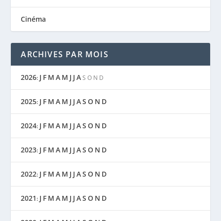
Cinéma
ARCHIVES PAR MOIS
2026
J
F
M
A
M
J
J
A
:
S
O
N
D
2025
J
F
M
A
M
J
J
A
S
O
N
D
:
2024
J
F
M
A
M
J
J
A
S
O
N
D
:
2023
J
F
M
A
M
J
J
A
S
O
N
D
:
2022
J
F
M
A
M
J
J
A
S
O
N
D
:
2021
J
F
M
A
M
J
J
A
S
O
N
D
: