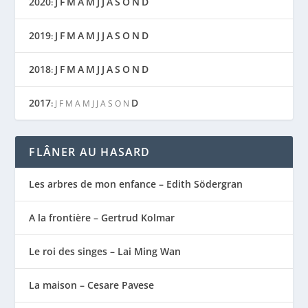
2020
J
F
M
A
M
J
J
A
S
O
N
D
:
2019
J
F
M
A
M
J
J
A
S
O
N
D
:
2018
J
F
M
A
M
J
J
A
S
O
N
D
:
2017
D
:
J
F
M
A
M
J
J
A
S
O
N
FLÂNER AU HASARD
Les arbres de mon enfance – Edith Södergran
A la frontière – Gertrud Kolmar
Le roi des singes – Lai Ming Wan
La maison – Cesare Pavese