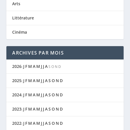
Arts
Littérature
Cinéma
ARCHIVES PAR MOIS
2026
J
F
M
A
M
J
J
A
:
S
O
N
D
2025
J
F
M
A
M
J
J
A
S
O
N
D
:
2024
J
F
M
A
M
J
J
A
S
O
N
D
:
2023
J
F
M
A
M
J
J
A
S
O
N
D
:
2022
J
F
M
A
M
J
J
A
S
O
N
D
: