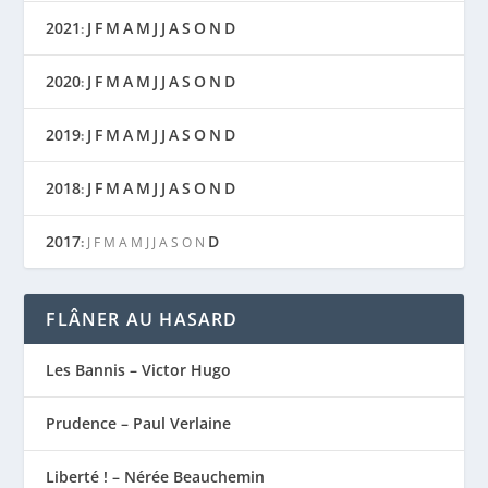
2021
J
F
M
A
M
J
J
A
S
O
N
D
:
2020
J
F
M
A
M
J
J
A
S
O
N
D
:
2019
J
F
M
A
M
J
J
A
S
O
N
D
:
2018
J
F
M
A
M
J
J
A
S
O
N
D
:
2017
D
:
J
F
M
A
M
J
J
A
S
O
N
FLÂNER AU HASARD
Les Bannis – Victor Hugo
Prudence – Paul Verlaine
Liberté ! – Nérée Beauchemin