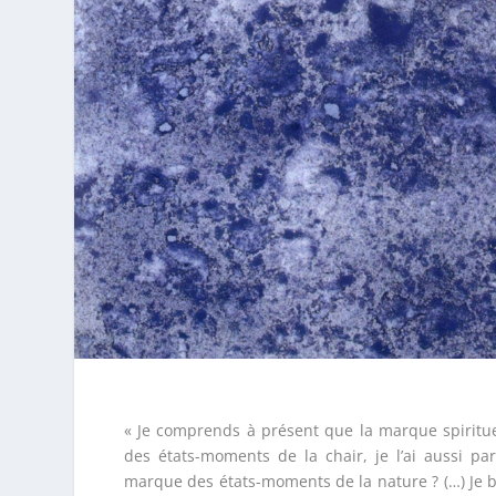
« Je comprends à présent que la marque spiritu
des états-moments de la chair, je l’ai aussi p
marque des états-moments de la nature ? (…) Je bo