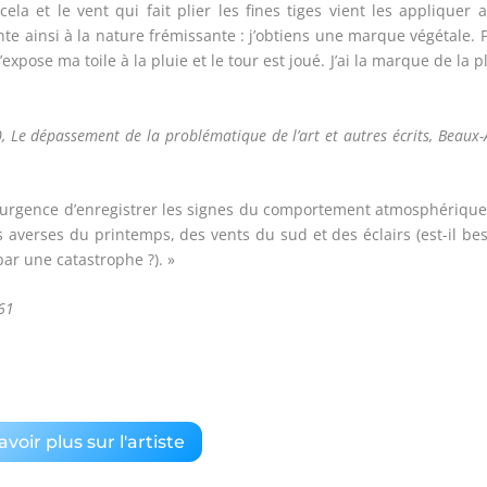
ela et le vent qui fait plier les fines tiges vient les appliquer 
nte ainsi à la nature frémissante : j’obtiens une marque végétale. 
’expose ma toile à la pluie et le tour est joué. J’ai la marque de la p
60, Le dépassement de la problématique de l’art et autres écrits, Beaux-
s l’urgence d’enregistrer les signes du comportement atmosphériqu
s averses du printemps, des vents du sud et des éclairs (est-il be
par une catastrophe ?). »
961
avoir plus sur l'artiste