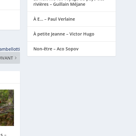
rivières – Guillain Méjane
À E… – Paul Verlaine
À petite Jeanne – Victor Hugo
Non-être – Aco Sopov
ambellotti
UIVANT
s –