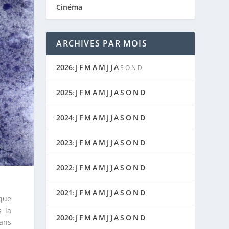
Cinéma
ARCHIVES PAR MOIS
2026
J
F
M
A
M
J
J
A
:
S
O
N
D
2025
J
F
M
A
M
J
J
A
S
O
N
D
:
2024
J
F
M
A
M
J
J
A
S
O
N
D
:
2023
J
F
M
A
M
J
J
A
S
O
N
D
:
2022
J
F
M
A
M
J
J
A
S
O
N
D
:
2021
J
F
M
A
M
J
J
A
S
O
N
D
:
rque
 la
2020
J
F
M
A
M
J
J
A
S
O
N
D
:
dans