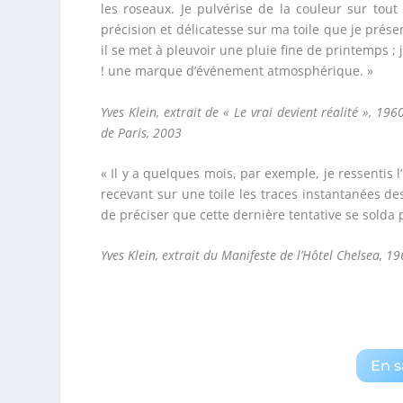
les roseaux. Je pulvérise de la couleur sur tout c
précision et délicatesse sur ma toile que je prése
il se met à pleuvoir une pluie fine de printemps ; j
! une marque d’événement atmosphérique. »
Yves Klein, extrait de « Le vrai devient réalité », 19
de Paris, 2003
« Il y a quelques mois, par exemple, je ressenti
recevant sur une toile les traces instantanées de
de préciser que cette dernière tentative se solda 
Yves Klein, extrait du Manifeste de l’Hôtel Chelsea, 1
En s