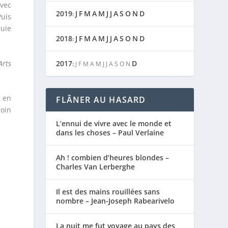
avec
2019
J
F
M
A
M
J
J
A
S
O
N
D
:
Puis
luie
2018
J
F
M
A
M
J
J
A
S
O
N
D
:
Arts
2017
D
:
J
F
M
A
M
J
J
A
S
O
N
e en
FLÂNER AU HASARD
soin
L’ennui de vivre avec le monde et
dans les choses – Paul Verlaine
Ah ! combien d’heures blondes –
Charles Van Lerberghe
Il est des mains rouillées sans
nombre – Jean-Joseph Rabearivelo
La nuit me fut voyage au pays des