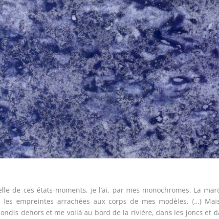
elle de ces états-moments, je l’ai, par mes monochromes. La ma
ar les empreintes arrachées aux corps de mes modèles. (…) Mais
ndis dehors et me voilà au bord de la rivière, dans les joncs et 