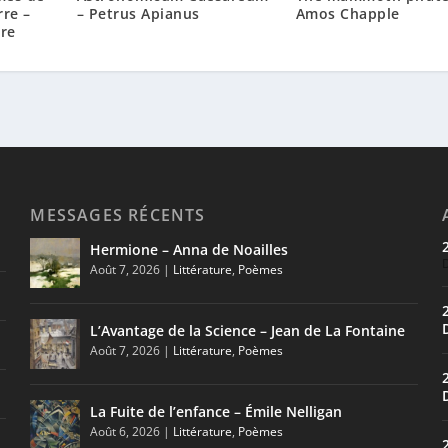
rre –
– Petrus Apianus
Amos Chapple
ire
MESSAGES RÉCENTS
Hermione – Anna de Noailles
Août 7, 2026
|
Littérature
,
Poèmes
L’Avantage de la Science – Jean de La Fontaine
Août 7, 2026
|
Littérature
,
Poèmes
La Fuite de l’enfance – Émile Nelligan
Août 6, 2026
|
Littérature
,
Poèmes