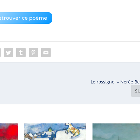
etrouver ce poème
Le rossignol – Nérée 
S