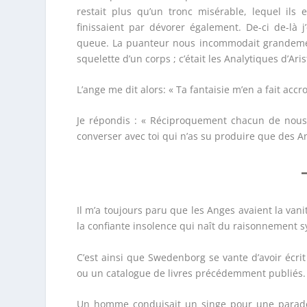
restait plus qu’un tronc misérable, lequel ils
finissaient par dévorer également. De-ci de-là 
queue. La puanteur nous incommodait grandemen
squelette d’un corps ; c’était les Analytiques d’Aris
L’ange me dit alors: « Ta fantaisie m’en a fait accro
Je répondis : « Réciproquement chacun de nous e
converser avec toi qui n’as su produire que des An
Il m’a toujours paru que les Anges avaient la van
la confiante insolence qui naît du raisonnement 
C’est ainsi que Swedenborg se vante d’avoir écr
ou un catalogue de livres précédemment publiés.
Un homme conduisait un singe pour une parade, e