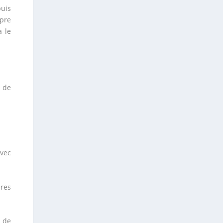
uis
opre
 le
e de
avec
ères
t de