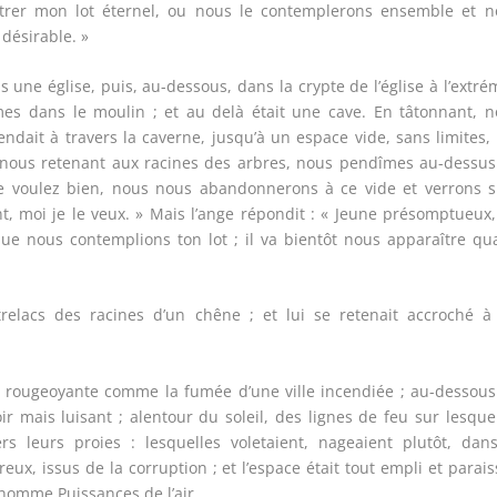
trer mon lot éternel, ou nous le contemplerons ensemble et n
 désirable. »
s une église, puis, au-dessous, dans la crypte de l’église à l’extré
mes dans le moulin ; et au delà était une cave. En tâtonnant, 
ndait à travers la caverne, jusqu’à un espace vide, sans limites,
t nous retenant aux racines des arbres, nous pendîmes au-dessu
 le voulez bien, nous nous abandonnerons à ce vide et verrons s
nt, moi je le veux. » Mais l’ange répondit : « Jeune présomptueux
 que nous contemplions ton lot ; il va bientôt nous apparaître q
trelacs des racines d’un chêne ; et lui se retenait accroché à
te, rougeoyante comme la fumée d’une ville incendiée ; au-dessou
ir mais luisant ; alentour du soleil, des lignes de feu sur lesque
rs leurs proies : lesquelles voletaient, nageaient plutôt, dan
eux, issus de la corruption ; et l’espace était tout empli et parais
 nomme Puissances de l’air.