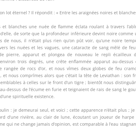
ot éternel ? Il répondit : « Entre les araignées noires et blanches
s et blanches une nuée de flamme éclata roulant à travers l’ab
 d’elle, de sorte que la profondeur inférieure devint noire comme
s de nous, il n’était plus rien qu’on pût voir, qu’une noire temp
 vers les nuées et les vagues, une cataracte de sang mêlé de feu
e pierre, apparut et plongea de nouveau le repli écailleux d
 d’environ trois degrés, une crête enflammée apparut au-dessus
e rangée de rocs d’or, et nous vîmes deux globes de feu cramoi
et nous comprîmes alors que c’était la tête de Leviathan : son f
 semblables à celles sur le front d’un tigre ; bientôt nous distingu
au-dessus de l’écume en furie et teignaient de rais de sang le gou
’une spirituelle existence.
in : je demeurai seul, et voici ; cette apparence n’était plus ; j
ord d’une rivière, au clair de lune, écoutant un joueur de harpe
e qui ne change jamais d’opinion, est comparable à l’eau stagnan