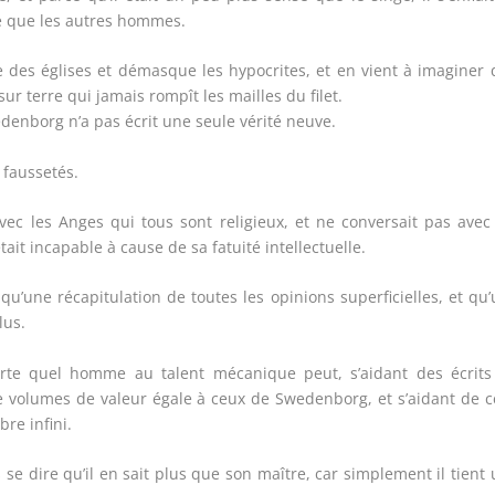
ge que les autres hommes.
ie des églises et démasque les hypocrites, et en vient à imaginer
sur terre qui jamais rompît les mailles du filet.
edenborg n’a pas écrit une seule vérité neuve.
s faussetés.
avec les Anges qui tous sont religieux, et ne conversait pas avec
ait incapable à cause de sa fatuité intellectuelle.
qu’une récapitulation de toutes les opinions superficielles, et qu
lus.
porte quel homme au talent mécanique peut, s’aidant des écrits
e volumes de valeur égale à ceux de Swedenborg, et s’aidant de 
re infini.
s se dire qu’il en sait plus que son maître, car simplement il tient