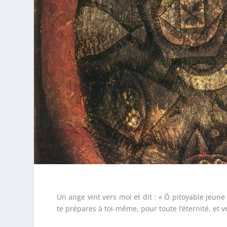
Un ange vint vers moi et dit : « Ô pitoyable jeune
te prépares à toi-même, pour toute l’éternité, et 