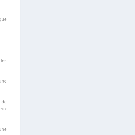
 que
 les
’une
 de
ceux
 une