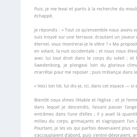
Puis, je me levai et partis à la recherche du mo
échappé.
Je répondis : « Tout ce qu’ensemble nous avons vu,
suis trouvé sur une terrasse, écoutant un joueur
éternel, vous montrerai-je le vôtre ? » Ma propositi
en volant, la nuit occidentale ; et nous nous élev
avec lui tout droit dans le corps du soleil ; e
Swedenborg, je plongeai loin du glorieux clima
m’arrêtai pour me reposer ; puis m’élançai dans le 
« Voici ton lot, lui dis-je, ici, dans cet espace — 
Bientôt nous vîmes l’étable et l’église ; et je l’emm
dans lequel je descendis, faisant passer l’an
entrâmes dans l’une d’elles ; il y avait là quan
milieu du corps, grimaçants et s’agrippant l’un
Pourtant, je les vis qui parfois devenaient plus no
s’accouplaient d’abord, puis s’entre-dévoraient, 