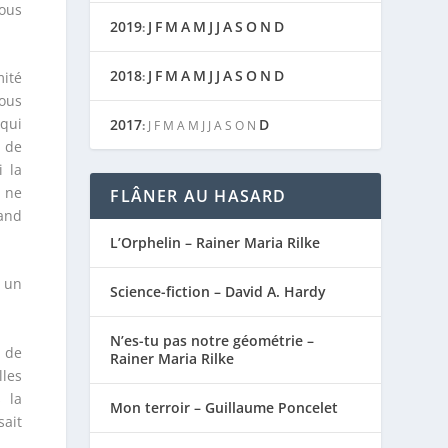
ous
2019
J
F
M
A
M
J
J
A
S
O
N
D
:
2018
J
F
M
A
M
J
J
A
S
O
N
D
:
mité
nous
 qui
2017
D
:
J
F
M
A
M
J
J
A
S
O
N
s de
i la
, ne
FLÂNER AU HASARD
uand
L’Orphelin – Rainer Maria Rilke
 un
Science-fiction – David A. Hardy
N’es-tu pas notre géométrie –
s de
Rainer Maria Rilke
lles
s la
Mon terroir – Guillaume Poncelet
sait