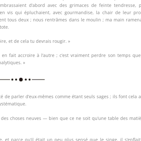
 embrassaient d’abord avec des grimaces de feinte tendresse, p
j’en vis qui épluchaient, avec gourmandise, la chair de leur pr
t tous deux ; nous rentrâmes dans le moulin ; ma main ramena
tote.
ire, et de cela tu devrais rougir. »
n fait accroire à l’autre ; c’est vraiment perdre son temps qu
alytiques. »
ité de parler d’eux-mêmes comme étant seuls sages ; ils font cela 
systématique.
it des choses neuves — bien que ce ne soit qu’une table des mati
t parce qu’il était un peu plus sensé que le singe, il s’enflai