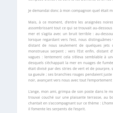
Je demandai donc à mon compagnon quel était mon l
Mais, à ce moment, d’entre les araignées noire
assombrissant tout ce qui se trouvait au-dessous
mer et s’agita avec un bruit terrible : au-dessou
lorsque regardant vers l’est, nous distinguâmes
distant de nous seulement de quelques jets d
monstrueux serpent ; vers l’Est enfin, distant
vagues : lentement cela s’éleva semblable à un
desquels s’échappait la mer en nuages de fumée, 
était divisé par des stries de vert et de pourpre,
sa gueule ; ses branchies rouges pendaient juste 
noir, avançant vers nous avec tout l’emportement d
L’ange, mon ami, grimpa de son poste dans le moul
trouvai couché sur une plaisante terrasse, au b
chantait en s’accompagnant sur ce thème : L’homm
il fomente les serpents de l’esprit.