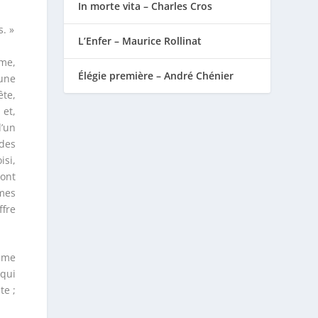
In morte vita – Charles Cros
. »
L’Enfer – Maurice Rollinat
îme,
Élégie première – André Chénier
 une
ête,
 et,
’un
 des
si,
ront
âmes
ffre
e me
 qui
te ;