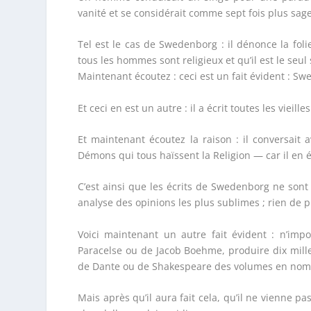
vanité et se considérait comme sept fois plus sa
Tel est le cas de Swedenborg : il dénonce la fol
tous les hommes sont religieux et qu’il est le seul 
Maintenant écoutez : ceci est un fait évident : Sw
Et ceci en est un autre : il a écrit toutes les vieille
Et maintenant écoutez la raison : il conversait 
Démons qui tous haïssent la Religion — car il en ét
C’est ainsi que les écrits de Swedenborg ne sont 
analyse des opinions les plus sublimes ; rien de p
Voici maintenant un autre fait évident : n’im
Paracelse ou de Jacob Boehme, produire dix mill
de Dante ou de Shakespeare des volumes en nomb
Mais après qu’il aura fait cela, qu’il ne vienne pa