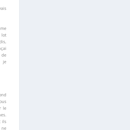
vais
e me
 lot
dis,
nçai
s de
 je
fond
ous
r le
nes.
 ils
l ne