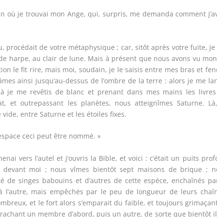
ulin où je trouvai mon Ange, qui, surpris, me demanda comment j’a
 procédait de votre métaphysique ; car, sitôt après votre fuite, j
 de harpe, au clair de lune. Mais à présent que nous avons vu mon
on le fit rire, mais moi, soudain, je le saisis entre mes bras et fen
âmes ainsi jusqu’au-dessus de l’ombre de la terre : alors je me la
t là je me revêtis de blanc et prenant dans mes mains les livre
t, et outrepassant les planètes, nous atteignîmes Saturne. Là,
vide, entre Saturne et les étoiles fixes.
si espace ceci peut être nommé. »
enai vers l’autel et j’ouvris la Bible, et voici : c’était un puits pro
ge devant moi ; nous vîmes bientôt sept maisons de brique ; n
tité de singes babouins et d’autres de cette espèce, enchaînés pa
 à l’autre, mais empêchés par le peu de longueur de leurs chaî
mbreux, et le fort alors s’emparait du faible, et toujours grimaçant
arrachant un membre d’abord, puis un autre, de sorte que bientôt i