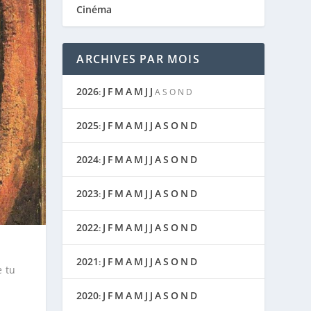
Cinéma
ARCHIVES PAR MOIS
2026
J
F
M
A
M
J
J
:
A
S
O
N
D
2025
J
F
M
A
M
J
J
A
S
O
N
D
:
2024
J
F
M
A
M
J
J
A
S
O
N
D
:
2023
J
F
M
A
M
J
J
A
S
O
N
D
:
2022
J
F
M
A
M
J
J
A
S
O
N
D
:
2021
J
F
M
A
M
J
J
A
S
O
N
D
:
e tu
2020
J
F
M
A
M
J
J
A
S
O
N
D
: