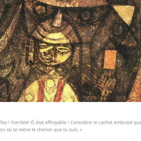
 fou ! horrible! Ô état effroyable ! Considère le cachot embrasé qu
vers où te mène le chemin que tu suis. »