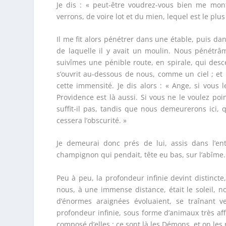
Je dis : « peut-être voudrez-vous bien me mon
verrons, de voire lot et du mien, lequel est le plus
Il me fit alors pénétrer dans une étable, puis dan
de laquelle il y avait un moulin. Nous pénétrâ
suivîmes une pénible route, en spirale, qui desce
s’ouvrit au-dessous de nous, comme un ciel ; e
cette immensité. Je dis alors : « Ange, si vous
Providence est là aussi. Si vous ne le voulez poi
suffit-il pas, tandis que nous demeurerons ici,
cessera l’obscurité. »
Je demeurai donc prés de lui, assis dans l’en
champignon qui pendait, tête eu bas, sur l’abîme.
Peu à peu, la profondeur infinie devint distinc
nous, à une immense distance, était le soleil, no
d’énormes araignées évoluaient, se traînant ve
profondeur infinie, sous forme d’animaux très affr
composé d’elles ; ce sont là les Démons, et on les