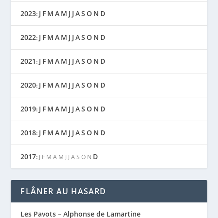
2023
J
F
M
A
M
J
J
A
S
O
N
D
:
2022
J
F
M
A
M
J
J
A
S
O
N
D
:
2021
J
F
M
A
M
J
J
A
S
O
N
D
:
2020
J
F
M
A
M
J
J
A
S
O
N
D
:
2019
J
F
M
A
M
J
J
A
S
O
N
D
:
2018
J
F
M
A
M
J
J
A
S
O
N
D
:
2017
D
:
J
F
M
A
M
J
J
A
S
O
N
FLÂNER AU HASARD
Les Pavots – Alphonse de Lamartine