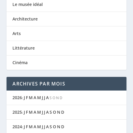
Le musée idéal
Architecture
Arts
Littérature
Cinéma
ARCHIVES PAR MOIS
2026
J
F
M
A
M
J
J
A
:
S
O
N
D
2025
J
F
M
A
M
J
J
A
S
O
N
D
:
2024
J
F
M
A
M
J
J
A
S
O
N
D
: