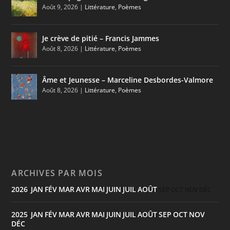
Août 9, 2026
|
Littérature
,
Poèmes
Je crève de pitié – Francis Jammes
Août 8, 2026
|
Littérature
,
Poèmes
Âme et Jeunesse – Marceline Desbordes-Valmore
Août 8, 2026
|
Littérature
,
Poèmes
ARCHIVES PAR MOIS
2026
JAN
FÉV
MAR
AVR
MAI
JUIN
JUIL
AOÛT
:
SEP
OCT
NOV
DÉC
2025
JAN
FÉV
MAR
AVR
MAI
JUIN
JUIL
AOÛT
SEP
OCT
NOV
:
DÉC