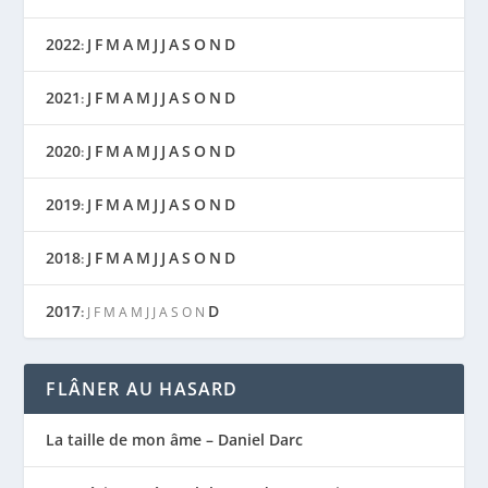
2022
J
F
M
A
M
J
J
A
S
O
N
D
:
2021
J
F
M
A
M
J
J
A
S
O
N
D
:
2020
J
F
M
A
M
J
J
A
S
O
N
D
:
2019
J
F
M
A
M
J
J
A
S
O
N
D
:
2018
J
F
M
A
M
J
J
A
S
O
N
D
:
2017
D
:
J
F
M
A
M
J
J
A
S
O
N
FLÂNER AU HASARD
La taille de mon âme – Daniel Darc