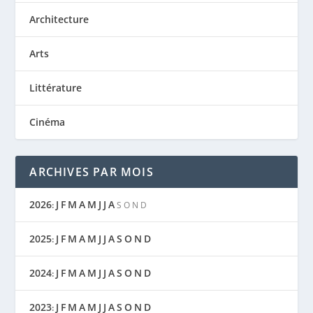
Architecture
Arts
TESTAMENT – SAINT SIMON
Littérature
Cinéma
ARCHIVES PAR MOIS
2026
J
F
M
A
M
J
J
A
:
S
O
N
D
2025
J
F
M
A
M
J
J
A
S
O
N
D
:
2024
J
F
M
A
M
J
J
A
S
O
N
D
:
2023
J
F
M
A
M
J
J
A
S
O
N
D
: