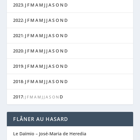
2023
J
F
M
A
M
J
J
A
S
O
N
D
:
2022
J
F
M
A
M
J
J
A
S
O
N
D
:
2021
J
F
M
A
M
J
J
A
S
O
N
D
:
2020
J
F
M
A
M
J
J
A
S
O
N
D
:
2019
J
F
M
A
M
J
J
A
S
O
N
D
:
2018
J
F
M
A
M
J
J
A
S
O
N
D
:
2017
D
:
J
F
M
A
M
J
J
A
S
O
N
FLÂNER AU HASARD
Le Daïmio – José-Maria de Heredia