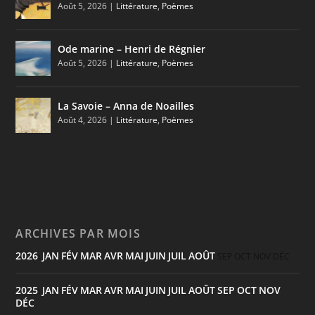
Août 5, 2026
|
Littérature
,
Poèmes
Ode marine – Henri de Régnier
Août 5, 2026
|
Littérature
,
Poèmes
La Savoie – Anna de Noailles
Août 4, 2026
|
Littérature
,
Poèmes
ARCHIVES PAR MOIS
2026
JAN
FÉV
MAR
AVR
MAI
JUIN
JUIL
AOÛT
:
SEP
OCT
NOV
DÉC
2025
JAN
FÉV
MAR
AVR
MAI
JUIN
JUIL
AOÛT
SEP
OCT
NOV
:
DÉC