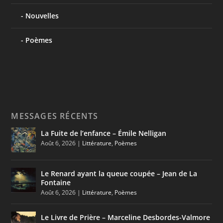
Nouvelles
Poèmes
MESSAGES RÉCENTS
La Fuite de l’enfance – Émile Nelligan
Août 6, 2026
|
Littérature
,
Poèmes
Le Renard ayant la queue coupée – Jean de La
Fontaine
Août 6, 2026
|
Littérature
,
Poèmes
Le Livre de Prière – Marceline Desbordes-Valmore