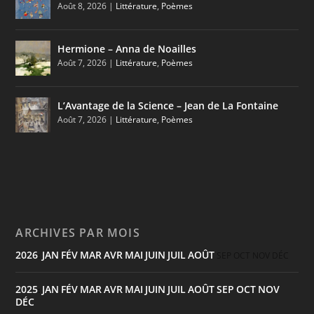
Août 8, 2026
|
Littérature
,
Poèmes
Hermione – Anna de Noailles
Août 7, 2026
|
Littérature
,
Poèmes
L’Avantage de la Science – Jean de La Fontaine
Août 7, 2026
|
Littérature
,
Poèmes
ARCHIVES PAR MOIS
2026
JAN
FÉV
MAR
AVR
MAI
JUIN
JUIL
AOÛT
:
SEP
OCT
NOV
DÉC
2025
JAN
FÉV
MAR
AVR
MAI
JUIN
JUIL
AOÛT
SEP
OCT
NOV
:
DÉC