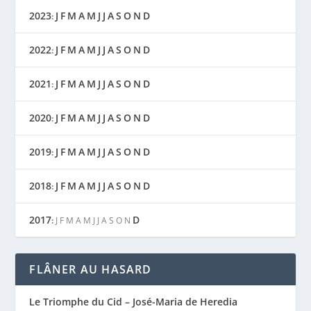
2023
J
F
M
A
M
J
J
A
S
O
N
D
:
2022
J
F
M
A
M
J
J
A
S
O
N
D
:
2021
J
F
M
A
M
J
J
A
S
O
N
D
:
2020
J
F
M
A
M
J
J
A
S
O
N
D
:
2019
J
F
M
A
M
J
J
A
S
O
N
D
:
2018
J
F
M
A
M
J
J
A
S
O
N
D
:
2017
D
:
J
F
M
A
M
J
J
A
S
O
N
FLÂNER AU HASARD
Le Triomphe du Cid – José-Maria de Heredia