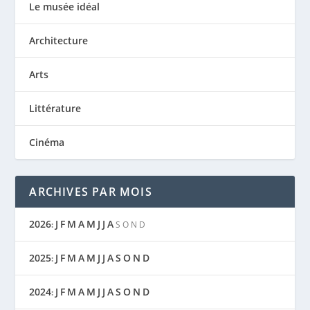
Le musée idéal
Architecture
Arts
Littérature
Cinéma
ARCHIVES PAR MOIS
2026
J
F
M
A
M
J
J
A
:
S
O
N
D
2025
J
F
M
A
M
J
J
A
S
O
N
D
:
2024
J
F
M
A
M
J
J
A
S
O
N
D
: