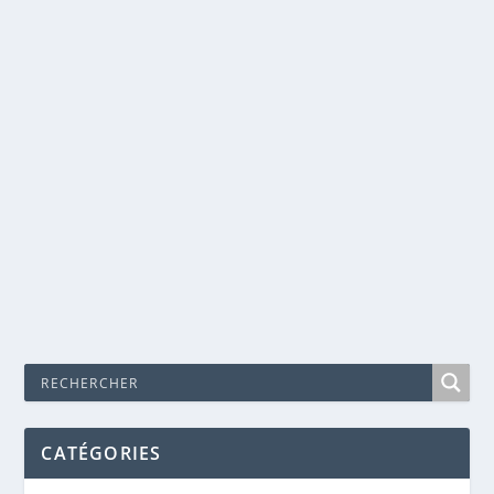
TU ES PLUS BELLE QUE LE CIEL ET LA MER –
BLAISE CENDRARS
Jan 6, 2018
|
Littérature
,
Poèmes
Quand tu aimes il faut partir Quitte ta femme quitte
ton enfant Quitte ton ami quitte ton amie...
EN SAVOIR PLUS
CATÉGORIES