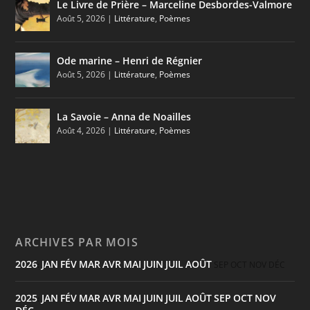
Le Livre de Prière – Marceline Desbordes-Valmore
Août 5, 2026
|
Littérature
,
Poèmes
Ode marine – Henri de Régnier
Août 5, 2026
|
Littérature
,
Poèmes
La Savoie – Anna de Noailles
Août 4, 2026
|
Littérature
,
Poèmes
ARCHIVES PAR MOIS
2026
JAN
FÉV
MAR
AVR
MAI
JUIN
JUIL
AOÛT
:
SEP
OCT
NOV
DÉC
2025
JAN
FÉV
MAR
AVR
MAI
JUIN
JUIL
AOÛT
SEP
OCT
NOV
: