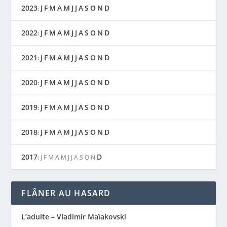
2023
J
F
M
A
M
J
J
A
S
O
N
D
:
2022
J
F
M
A
M
J
J
A
S
O
N
D
:
2021
J
F
M
A
M
J
J
A
S
O
N
D
:
2020
J
F
M
A
M
J
J
A
S
O
N
D
:
2019
J
F
M
A
M
J
J
A
S
O
N
D
:
2018
J
F
M
A
M
J
J
A
S
O
N
D
:
2017
D
:
J
F
M
A
M
J
J
A
S
O
N
FLÂNER AU HASARD
L’adulte – Vladimir Maïakovski